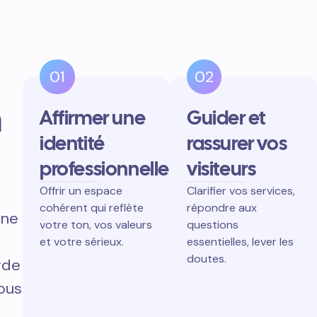
01
02
n
Affirmer une
Guider et
identité
rassurer vos
professionnelle
visiteurs
Offrir un espace
Clarifier vos services,
e
cohérent qui reflète
répondre aux
gne
votre ton, vos valeurs
questions
et votre sérieux.
essentielles, lever les
doutes.
rde
vous