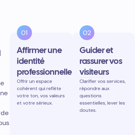
01
02
n
Affirmer une
Guider et
identité
rassurer vos
professionnelle
visiteurs
Offrir un espace
Clarifier vos services,
ne
cohérent qui reflète
répondre aux
gne
votre ton, vos valeurs
questions
et votre sérieux.
essentielles, lever les
doutes.
rde
vous