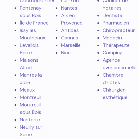
Courcouronnes
sur-Yon
Cabinet de
Fontenay
Nantes
notaires
sous Bois
Aix en
Dentiste
Île de France
Provence
Pharmacien
Issy les
Antibes
Chiropracteur
Moulineaux
Cannes
Médecin
Levallois
Marseille
Thérapeute
Perret
Nice
Camping
Maisons
Agence
Alfort
événementielle
Mantes la
Chambre
Jolie
d’hôtes
Meaux
Chirurgien
Montreuil
esthétique
Montreuil
sous Bois
Nanterre
Neuilly sur
Seine