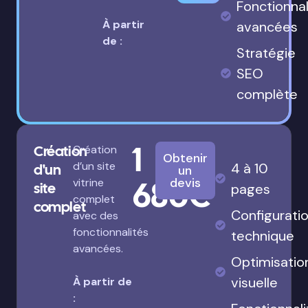
Fonctionnal
À partir
avancées
de :
Stratégie
SEO
complète
1
Création
Création
Obtenir
d’un site
4 à 10
d'un
un
680€
devis
vitrine
site
pages
complet
complet
Configurati
avec des
fonctionnalités
technique
avancées.
Optimisatio
visuelle
À partir de
: