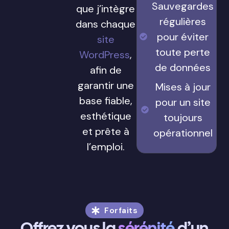
Sauvegardes
que j’intègre
régulières
dans chaque
pour éviter
site
toute perte
WordPress
,
de données
afin de
garantir une
Mises à jour
base fiable,
pour un site
esthétique
toujours
et prête à
opérationnel
l’emploi.
Forfaits
Offrez vous la
sérénité
d’un