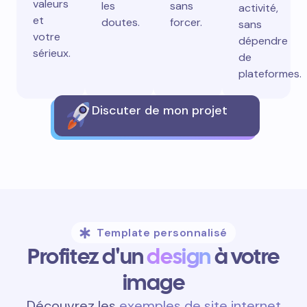
valeurs
les
sans
activité,
et
doutes.
forcer.
sans
votre
dépendre
sérieux.
de
plateformes.
Discuter de mon projet
Template personnalisé
Profitez d'un
design
à votre
image
Découvrez les
exemples de site internet