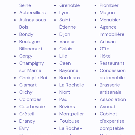
Seine
Grenoble
Plombier
Aubervilliers
Lyon
Maçon
Aulnay sous
Saint-
Menuisier
Bois
Étienne
Agence
Bondy
Dijon
immobilière
Boulogne
Vannes
Artisan
Billancourt
Calais
Gîte
Cergy
Lille
Hôtel
Champigny
Caen
Restaurant
sur Marne
Bayonne
Concession
Choisy le Roi
Bordeaux
automobile
Clamart
La Rochelle
Brasserie
Clichy
Niort
artisanale
Colombes
Pau
Association
Courbevoie
Béziers
Avocat
Créteil
Montpellier
Cabinet
Drancy
Toulouse
d’expertise
Évry
La Roche-
comptable