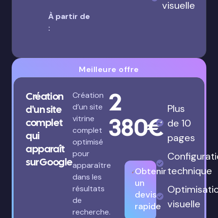
visuelle
À partir de
:
Meilleure offre
2
Création
Création
d’un site
Plus
d'un site
380€
vitrine
complet
de 10
complet
qui
pages
optimisé
apparaît
pour
Configurat
sur Google
apparaître
technique
Obtenir
dans les
un
Optimisati
résultats
devis
de
visuelle
rapide
recherche.