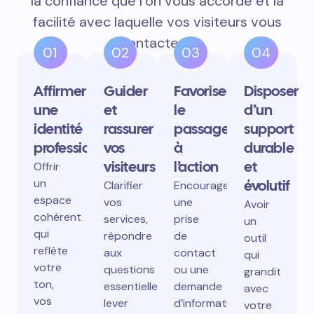
la confiance que l’on vous accorde et la
facilité avec laquelle vos visiteurs vous
contactent.
01
02
03
04
Affirmer
Guider
Favoriser
Disposer
une
et
le
d’un
identité
rassurer
passage
support
professionnelle
vos
à
durable
visiteurs
l’action
et
Offrir
un
évolutif
Clarifier
Encourager
espace
vos
une
Avoir
cohérent
services,
prise
un
qui
répondre
de
outil
reflète
aux
contact
qui
votre
questions
ou une
grandit
ton,
essentielles,
demande
avec
vos
lever
d’information
votre