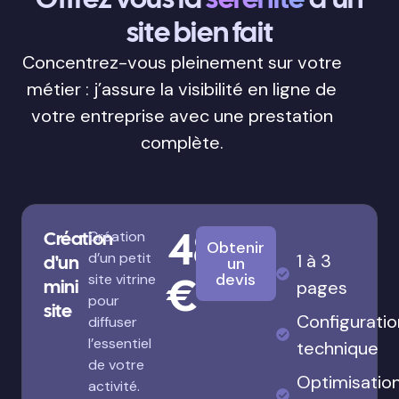
site bien fait
Concentrez-vous pleinement sur votre
métier : j’assure la visibilité en ligne de
votre entreprise avec une prestation
complète.
480
Création
Création
Obtenir
d’un petit
1 à 3
d'un
un
€
devis
site vitrine
mini
pages
pour
site
Configuratio
diffuser
l’essentiel
technique
de votre
Optimisatio
activité.