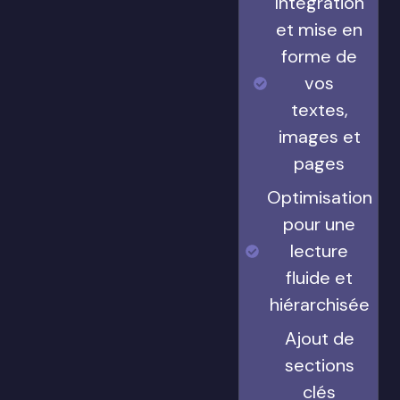
Intégration
et mise en
forme de
vos
textes,
images et
pages
Optimisation
pour une
lecture
fluide et
hiérarchisée
Ajout de
sections
clés