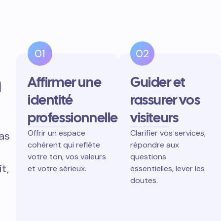
01
02
n
Affirmer une
Guider et
identité
rassurer vos
professionnelle
visiteurs
Offrir un espace
Clarifier vos services,
pas
cohérent qui reflète
répondre aux
votre ton, vos valeurs
questions
t,
et votre sérieux.
essentielles, lever les
doutes.