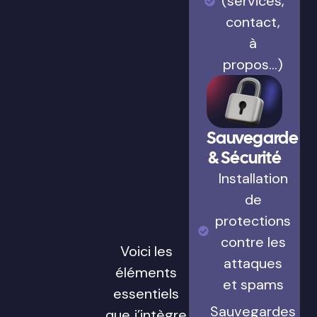
(services,
contact,
à
propos…)
Sauvegarde
& Sécurité
Installation
de
protections
contre les
Voici les
attaques
éléments
et spams
essentiels
Sauvegardes
que j’intègre