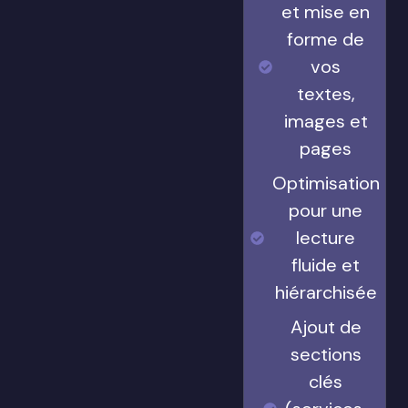
et mise en
forme de
vos
textes,
images et
pages
Optimisation
pour une
lecture
fluide et
hiérarchisée
Ajout de
sections
clés