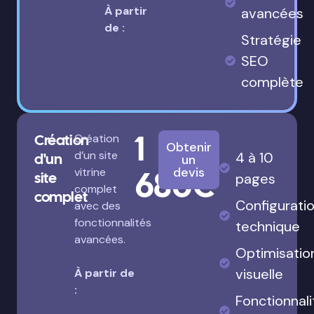
À partir
avancées
de :
Stratégie
SEO
complète
1
Création
Création
Obtenir
d’un site
4 à 10
d'un
un
680€
devis
vitrine
site
pages
complet
complet
Configurati
avec des
fonctionnalités
technique
avancées.
Optimisatio
visuelle
À partir de
:
Fonctionnali