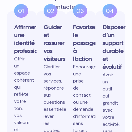
contactent.
01
02
03
04
Affirmer
Guider
Favoriser
Disposer
une
et
le
d’un
identité
rassurer
passage
support
professionnelle
vos
à
durable
visiteurs
l’action
et
Offrir
un
évolutif
Clarifier
Encourager
espace
vos
une
Avoir
cohérent
services,
prise
un
qui
répondre
de
outil
reflète
aux
contact
qui
votre
questions
ou une
grandit
ton,
essentielles,
demande
avec
vos
lever
d’information
votre
valeurs
les
sans
activité,
et
doutes.
forcer.
sans