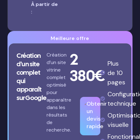
À partir de
:
Meilleure offre
2
Création
Création
d’un site
Plus
d'un site
380€
vitrine
complet
de 10
complet
qui
pages
optimisé
apparaît
pour
Configurat
sur Google
apparaître
technique
Obtenir
dans les
un
Optimisati
résultats
devis
de
visuelle
rapide
recherche.
Fonctionnal