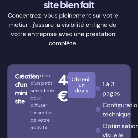
site bien fait
Concentrez-vous pleinement sur votre
métier : j’assure la visibilité en ligne de
votre entreprise avec une prestation
complète.
480
Création
Création
Obtenir
d’un petit
1 à 3
d'un
un
€
devis
site vitrine
mini
pages
pour
site
Configuratio
diffuser
l’essentiel
technique
de votre
Optimisatio
activité.
visuelle