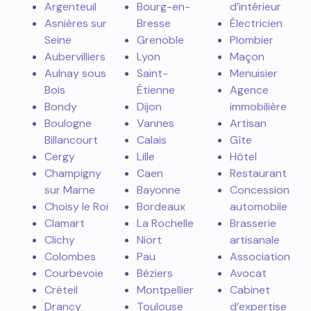
Argenteuil
Bourg-en-
d’intérieur
Asnières sur
Bresse
Électricien
Seine
Grenoble
Plombier
Aubervilliers
Lyon
Maçon
Aulnay sous
Saint-
Menuisier
Bois
Étienne
Agence
Bondy
Dijon
immobilière
Boulogne
Vannes
Artisan
Billancourt
Calais
Gîte
Cergy
Lille
Hôtel
Champigny
Caen
Restaurant
sur Marne
Bayonne
Concession
Choisy le Roi
Bordeaux
automobile
Clamart
La Rochelle
Brasserie
Clichy
Niort
artisanale
Colombes
Pau
Association
Courbevoie
Béziers
Avocat
Créteil
Montpellier
Cabinet
Drancy
Toulouse
d’expertise