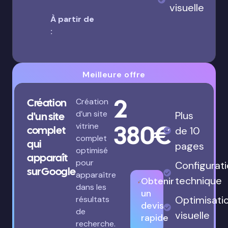
visuelle
À partir de
:
Meilleure offre
2
Création
Création
d’un site
Plus
d'un site
380€
vitrine
complet
de 10
complet
qui
pages
optimisé
apparaît
pour
Configurat
sur Google
apparaître
technique
Obtenir
dans les
un
Optimisati
résultats
devis
de
visuelle
rapide
recherche.