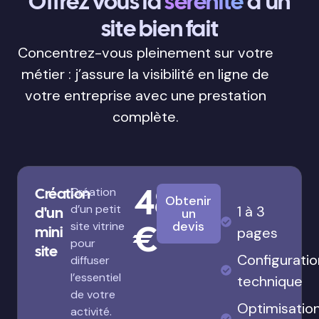
Offrez vous la
sérénité
d’un
site bien fait
Concentrez-vous pleinement sur votre
métier : j’assure la visibilité en ligne de
votre entreprise avec une prestation
complète.
480
Création
Création
Obtenir
d’un petit
1 à 3
d'un
un
€
devis
site vitrine
mini
pages
pour
site
Configuratio
diffuser
l’essentiel
technique
de votre
Optimisatio
activité.