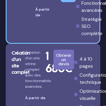
Fonctionnal
À partir
avancées
de :
Stratégie
SEO
complète
1
Création
Création
Obtenir
d’un site
4 à 10
d'un
un
680€
devis
vitrine
site
pages
complet
complet
Configurati
avec des
fonctionnalités
technique
avancées.
Optimisatio
visuelle
À partir de
: