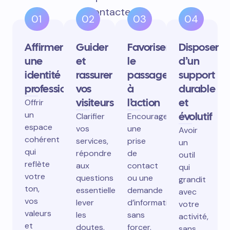
contactent.
01
02
03
04
Affirmer
Guider
Favoriser
Disposer
une
et
le
d’un
identité
rassurer
passage
support
professionnelle
vos
à
durable
visiteurs
l’action
et
Offrir
un
évolutif
Clarifier
Encourager
espace
vos
une
Avoir
cohérent
services,
prise
un
qui
répondre
de
outil
reflète
aux
contact
qui
votre
questions
ou une
grandit
ton,
essentielles,
demande
avec
vos
lever
d’information
votre
valeurs
les
sans
activité,
et
doutes.
forcer.
sans