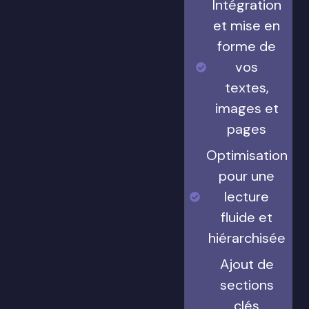
Intégration
et mise en
forme de
vos
textes,
images et
pages
Optimisation
pour une
lecture
fluide et
hiérarchisée
Ajout de
sections
clés