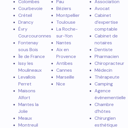
Colombes
Pau
Association
Courbevoie
Béziers
Avocat
Créteil
Montpellier
Cabinet
Drancy
Toulouse
d’expertise
Évry
La Roche-
comptable
Courcouronnes
sur-Yon
Cabinet de
Fontenay
Nantes
notaires
sous Bois
Aix en
Dentiste
Île de France
Provence
Pharmacien
Issy les
Antibes
Chiropracteur
Moulineaux
Cannes
Médecin
Levallois
Marseille
Thérapeute
Perret
Nice
Camping
Maisons
Agence
Alfort
événementielle
Mantes la
Chambre
Jolie
d’hôtes
Meaux
Chirurgien
Montreuil
esthétique