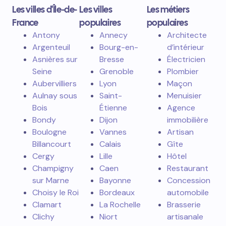
Les villes d'Île-de-
Les villes
Les métiers
France
populaires
populaires
Antony
Annecy
Architecte
Argenteuil
Bourg-en-
d’intérieur
Asnières sur
Bresse
Électricien
Seine
Grenoble
Plombier
Aubervilliers
Lyon
Maçon
Aulnay sous
Saint-
Menuisier
Bois
Étienne
Agence
Bondy
Dijon
immobilière
Boulogne
Vannes
Artisan
Billancourt
Calais
Gîte
Cergy
Lille
Hôtel
Champigny
Caen
Restaurant
sur Marne
Bayonne
Concession
Choisy le Roi
Bordeaux
automobile
Clamart
La Rochelle
Brasserie
Clichy
Niort
artisanale