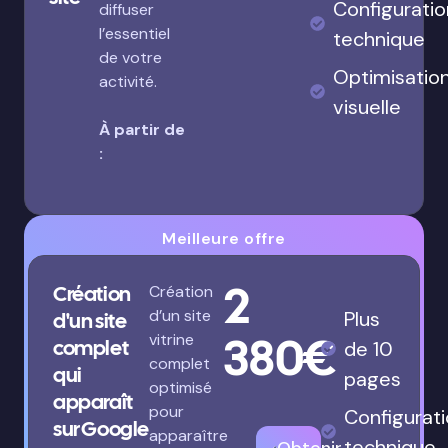
Configuratio
diffuser
l’essentiel
technique
de votre
Optimisatio
activité.
visuelle
À partir de
:
Meilleure offre
2
Création
Création
d’un site
Plus
d'un site
380€
vitrine
complet
de 10
complet
qui
pages
optimisé
apparaît
pour
Configurat
sur Google
apparaître
technique