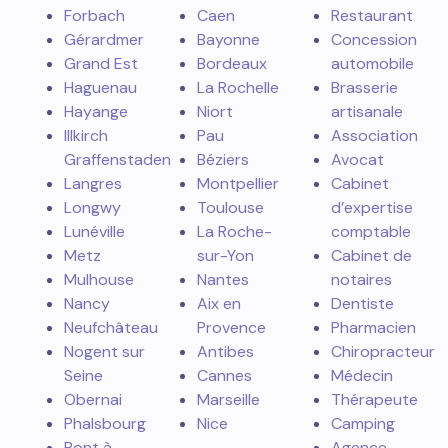
Forbach
Caen
Restaurant
Gérardmer
Bayonne
Concession
Grand Est
Bordeaux
automobile
Haguenau
La Rochelle
Brasserie
Hayange
Niort
artisanale
Illkirch
Pau
Association
Graffenstaden
Béziers
Avocat
Langres
Montpellier
Cabinet
Longwy
Toulouse
d’expertise
Lunéville
La Roche-
comptable
Metz
sur-Yon
Cabinet de
Mulhouse
Nantes
notaires
Nancy
Aix en
Dentiste
Neufchâteau
Provence
Pharmacien
Nogent sur
Antibes
Chiropracteur
Seine
Cannes
Médecin
Obernai
Marseille
Thérapeute
Phalsbourg
Nice
Camping
Pont à
Agence