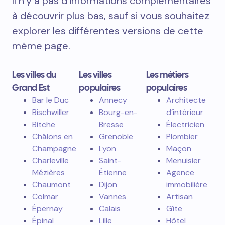
Il n’y a pas d’informations complémentaires
à découvrir plus bas, sauf si vous souhaitez
explorer les différentes versions de cette
même page.
Les villes du
Les villes
Les métiers
Grand Est
populaires
populaires
Bar le Duc
Annecy
Architecte
Bischwiller
Bourg-en-
d’intérieur
Bitche
Bresse
Électricien
Châlons en
Grenoble
Plombier
Champagne
Lyon
Maçon
Charleville
Saint-
Menuisier
Mézières
Étienne
Agence
Chaumont
Dijon
immobilière
Colmar
Vannes
Artisan
Épernay
Calais
Gîte
Épinal
Lille
Hôtel