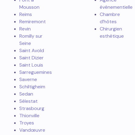
Mousson
événementielle
Reims
Chambre
Remiremont
d’hôtes
Revin
Chirurgien
Romilly sur
esthétique
Seine
Saint Avold
Saint Dizier
Saint Louis
Sarreguemines
Saverne
Schiltigheim
Sedan
Sélestat
Strasbourg
Thionville
Troyes
Vandœuvre