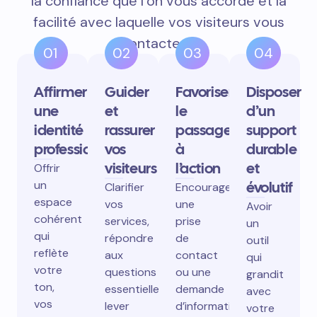
la confiance que l’on vous accorde et la
facilité avec laquelle vos visiteurs vous
contactent.
01
02
03
04
Affirmer
Guider
Favoriser
Disposer
une
et
le
d’un
identité
rassurer
passage
support
professionnelle
vos
à
durable
visiteurs
l’action
et
Offrir
un
évolutif
Clarifier
Encourager
espace
vos
une
Avoir
cohérent
services,
prise
un
qui
répondre
de
outil
reflète
aux
contact
qui
votre
questions
ou une
grandit
ton,
essentielles,
demande
avec
vos
lever
d’information
votre