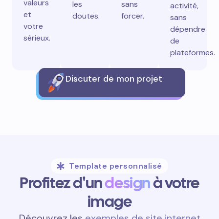
valeurs
les
sans
activité,
et
doutes.
forcer.
sans
votre
dépendre
sérieux.
de
plateformes.
Discuter de mon projet
Template personnalisé
Profitez d'un
design
à votre
image
Découvrez les
exemples de site internet