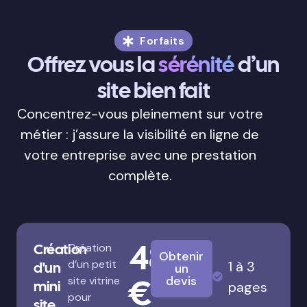
Forfaits
Offrez vous la
sérénité
d’un
site bien fait
Concentrez-vous pleinement sur votre
métier : j’assure la visibilité en ligne de
votre entreprise avec une prestation
complète.
480
Création
Création
Obtenir
d’un petit
1 à 3
d'un
un
€
devis
site vitrine
mini
pages
pour
site