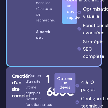
Obtenir
dans les
un
Optimisati
résultats
devis
de
visuelle
rapide
recherche.
Fonctionnal
À partir
avancées
de :
Stratégie
SEO
complète
1
Création
Création
Obtenir
d’un site
4 à 10
d'un
un
680€
devis
vitrine
site
pages
complet
complet
Configurati
avec des
fonctionnalités
technique