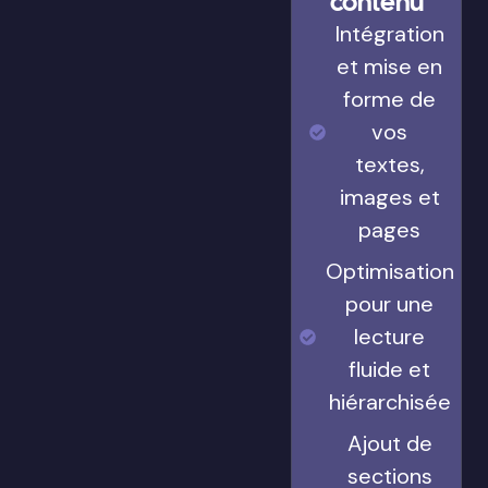
contenu
Intégration
et mise en
forme de
vos
textes,
images et
pages
Optimisation
pour une
lecture
fluide et
hiérarchisée
Ajout de
sections