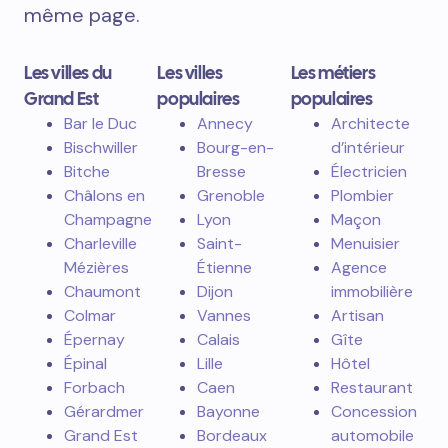
même page.
Les villes du
Les villes
Les métiers
Grand Est
populaires
populaires
Bar le Duc
Annecy
Architecte
Bischwiller
Bourg-en-
d’intérieur
Bitche
Bresse
Électricien
Châlons en
Grenoble
Plombier
Champagne
Lyon
Maçon
Charleville
Saint-
Menuisier
Mézières
Étienne
Agence
Chaumont
Dijon
immobilière
Colmar
Vannes
Artisan
Épernay
Calais
Gîte
Épinal
Lille
Hôtel
Forbach
Caen
Restaurant
Gérardmer
Bayonne
Concession
Grand Est
Bordeaux
automobile