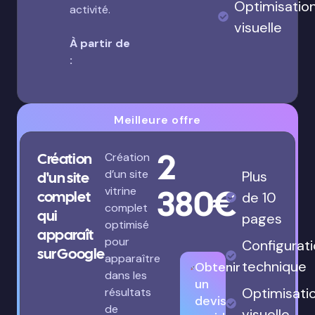
Optimisatio
activité.
visuelle
À partir de
:
Meilleure offre
2
Création
Création
d’un site
Plus
d'un site
380€
vitrine
complet
de 10
complet
qui
pages
optimisé
apparaît
pour
Configurat
sur Google
apparaître
technique
Obtenir
dans les
un
Optimisati
résultats
devis
de
visuelle