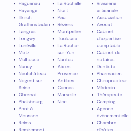
Haguenau
La Rochelle
Brasserie
Hayange
Niort
artisanale
Illkirch
Pau
Association
Graffenstaden
Béziers
Avocat
Langres
Montpellier
Cabinet
Longwy
Toulouse
d’expertise
Lunéville
La Roche-
comptable
Metz
sur-Yon
Cabinet de
Mulhouse
Nantes
notaires
Nancy
Aix en
Dentiste
Neufchâteau
Provence
Pharmacien
Nogent sur
Antibes
Chiropracteur
Seine
Cannes
Médecin
Obernai
Marseille
Thérapeute
Phalsbourg
Nice
Camping
Pont à
Agence
Mousson
événementielle
Reims
Chambre
Remiremont
d’hôtes