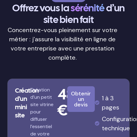
Offrez vous la
sérénité
d’un
site bien fait
Concentrez-vous pleinement sur votre
métier : j’assure la visibilité en ligne de
votre entreprise avec une prestation
complète.
480
Création
Création
Obtenir
d’un petit
1 à 3
d'un
un
€
devis
site vitrine
mini
pages
pour
site
Configuratio
diffuser
l’essentiel
technique
de votre