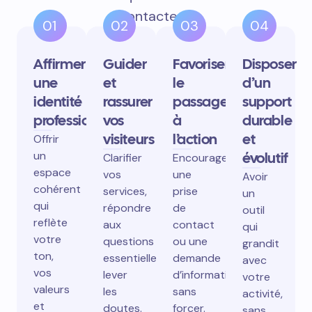
contactent.
01
02
03
04
Affirmer
Guider
Favoriser
Disposer
une
et
le
d’un
identité
rassurer
passage
support
professionnelle
vos
à
durable
visiteurs
l’action
et
Offrir
un
évolutif
Clarifier
Encourager
espace
vos
une
Avoir
cohérent
services,
prise
un
qui
répondre
de
outil
reflète
aux
contact
qui
votre
questions
ou une
grandit
ton,
essentielles,
demande
avec
vos
lever
d’information
votre
valeurs
les
sans
activité,
et
doutes.
forcer.
sans