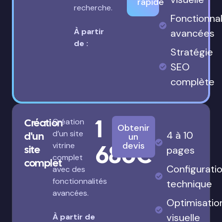
rapide
recherche.
Fonctionnal
À partir
avancées
de :
Stratégie
SEO
complète
1
Création
Création
Obtenir
d’un site
4 à 10
d'un
un
680€
devis
vitrine
site
pages
complet
complet
Configurati
avec des
fonctionnalités
technique
avancées.
Optimisatio
visuelle
À partir de