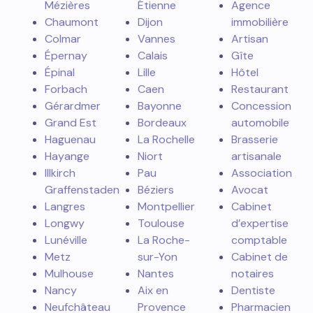
Mézières
Étienne
Agence
Chaumont
Dijon
immobilière
Colmar
Vannes
Artisan
Épernay
Calais
Gîte
Épinal
Lille
Hôtel
Forbach
Caen
Restaurant
Gérardmer
Bayonne
Concession
Grand Est
Bordeaux
automobile
Haguenau
La Rochelle
Brasserie
Hayange
Niort
artisanale
Illkirch
Pau
Association
Graffenstaden
Béziers
Avocat
Langres
Montpellier
Cabinet
Longwy
Toulouse
d’expertise
Lunéville
La Roche-
comptable
Metz
sur-Yon
Cabinet de
Mulhouse
Nantes
notaires
Nancy
Aix en
Dentiste
Neufchâteau
Provence
Pharmacien