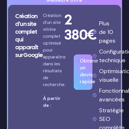
Meilleure offre
2
Création
Création
d’un site
Plus
d'un site
380€
vitrine
complet
de 10
complet
qui
pages
optimisé
apparaît
pour
Configurat
sur Google
apparaître
technique
Obtenir
dans les
un
Optimisati
résultats
devis
de
visuelle
rapide
recherche.
Fonctionnal
À partir
avancées
de :
Stratégie
SEO
complète