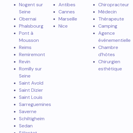
Nogent sur
Antibes
Chiropracteur
Seine
Cannes
Médecin
Obernai
Marseille
Thérapeute
Phalsbourg
Nice
Camping
Pont à
Agence
Mousson
événementielle
Reims
Chambre
Remiremont
d’hôtes
Revin
Chirurgien
Romilly sur
esthétique
Seine
Saint Avold
Saint Dizier
Saint Louis
Sarreguemines
Saverne
Schiltigheim
Sedan
Sélestat