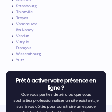
Strasbourg
Thionville
Troyes
Vandœuvre
lès Nancy
Verdun
Vitry le
François
Wissembourg
Yutz
Prêt à activer votre présence en
ligne ?
Que vous partiez de zéro ou que vous
souhaitiez professionnaliser un site existant, je
suis à vos côtés pour construire un espace