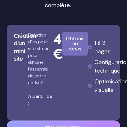
complète.
480
Création
Création
Obtenir
d’un petit
1 à 3
d'un
un
€
devis
site vitrine
mini
pages
pour
site
Configuratio
diffuser
l’essentiel
technique
de votre
Optimisatio
activité.
visuelle
À partir de
: