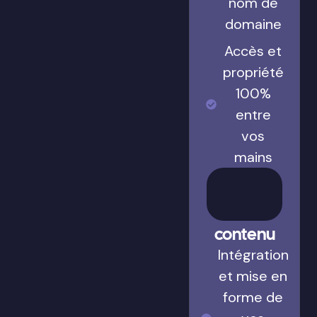
nom de
domaine
Accès et
propriété
100%
entre
vos
mains
Gestion
du
contenu
Intégration
et mise en
forme de