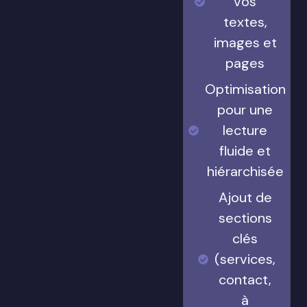
vos
textes,
images et
pages
Optimisation
pour une
lecture
fluide et
hiérarchisée
Ajout de
sections
clés
(services,
contact,
à