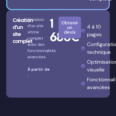
1
Création
Création
Obtenir
d’un site
4 à 10
d'un
un
680€
devis
vitrine
site
pages
complet
complet
Configurati
avec des
fonctionnalités
technique
avancées.
Optimisatio
visuelle
À partir de
:
Fonctionnali
avancées