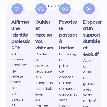
contactent.
01
02
03
04
Affirmer
Guider
Favoriser
Disposer
une
et
le
d’un
identité
rassurer
passage
support
professionnelle
vos
à
durable
visiteurs
l’action
et
Offrir
un
évolutif
Clarifier
Encourager
espace
vos
une
Avoir
cohérent
services,
prise
un
qui
répondre
de
outil
reflète
aux
contact
qui
votre
questions
ou une
grandit
ton,
essentielles,
demande
avec
vos
lever
d’information
votre
valeurs
les
sans
activité,
et
doutes.
forcer.
sans