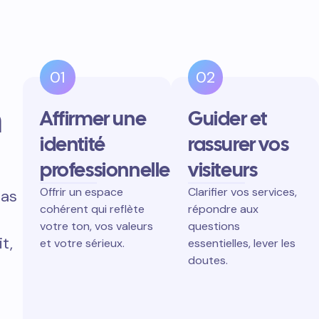
01
02
n
Affirmer une
Guider et
identité
rassurer vos
professionnelle
visiteurs
Offrir un espace
Clarifier vos services,
pas
cohérent qui reflète
répondre aux
votre ton, vos valeurs
questions
t,
et votre sérieux.
essentielles, lever les
doutes.