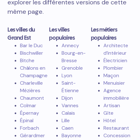
explorer les différentes versions de cette
même page.
Les villes du
Les villes
Les métiers
Grand Est
populaires
populaires
Bar le Duc
Annecy
Architecte
Bischwiller
Bourg-en-
d’intérieur
Bitche
Bresse
Électricien
Châlons en
Grenoble
Plombier
Champagne
Lyon
Maçon
Charleville
Saint-
Menuisier
Mézières
Étienne
Agence
Chaumont
Dijon
immobilière
Colmar
Vannes
Artisan
Épernay
Calais
Gîte
Épinal
Lille
Hôtel
Forbach
Caen
Restaurant
Gérardmer
Bayonne
Concession