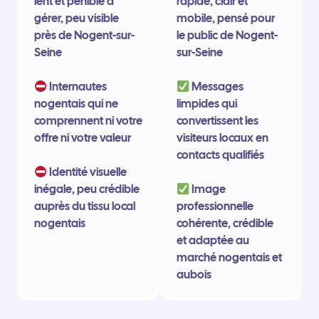
lent et pénible à
rapide, clair et
gérer, peu visible
mobile, pensé pour
près de Nogent-sur-
le public de Nogent-
Seine
sur-Seine
Internautes
Messages
nogentais qui ne
limpides qui
comprennent ni votre
convertissent les
offre ni votre valeur
visiteurs locaux en
contacts qualifiés
Identité visuelle
inégale, peu crédible
Image
auprès du tissu local
professionnelle
nogentais
cohérente, crédible
et adaptée au
marché nogentais et
aubois