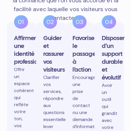
la confiance que l’on vous accorde et la
facilité avec laquelle vos visiteurs vous
contactent.
01
02
03
04
Affirmer
Guider
Favoriser
Disposer
une
et
le
d’un
identité
rassurer
passage
support
professionnelle
vos
à
durable
visiteurs
l’action
et
Offrir
un
évolutif
Clarifier
Encourager
espace
vos
une
Avoir
cohérent
services,
prise
un
qui
répondre
de
outil
reflète
aux
contact
qui
votre
questions
ou une
grandit
ton,
essentielles,
demande
avec
vos
lever
d’information
votre