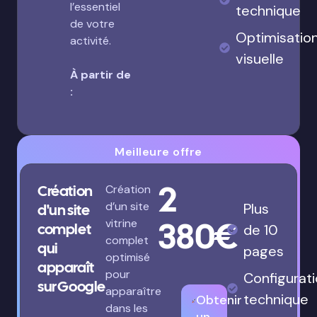
l’essentiel
technique
de votre
Optimisatio
activité.
visuelle
À partir de
:
Meilleure offre
2
Création
Création
d’un site
Plus
d'un site
380€
vitrine
complet
de 10
complet
qui
pages
optimisé
apparaît
pour
Configurat
sur Google
apparaître
technique
Obtenir
dans les