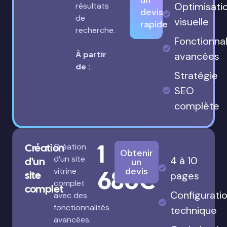
un
Optimisati
résultats
devis
de
visuelle
rapide
recherche.
Fonctionnal
À partir
avancées
de :
Stratégie
SEO
complète
1
Création
Création
Obtenir
d’un site
4 à 10
d'un
un
680€
devis
vitrine
site
pages
complet
complet
Configurati
avec des
fonctionnalités
technique
avancées.