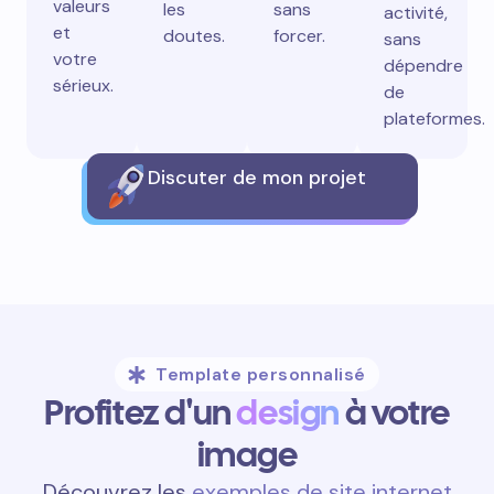
valeurs
les
sans
activité,
et
doutes.
forcer.
sans
votre
dépendre
sérieux.
de
plateformes.
Discuter de mon projet
Template personnalisé
Profitez d'un
design
à votre
image
Découvrez les
exemples de site internet