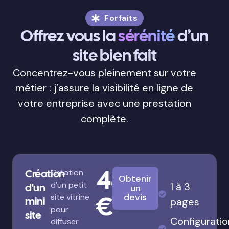
Forfaits
Offrez vous la
sérénité
d’un
site bien fait
Concentrez-vous pleinement sur votre
métier : j’assure la visibilité en ligne de
votre entreprise avec une prestation
complète.
480
Création
Création
Obtenir
d’un petit
1 à 3
d'un
un
€
devis
site vitrine
mini
pages
pour
site
Configuratio
diffuser