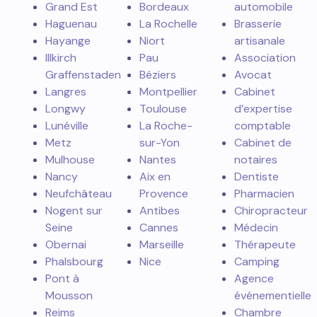
Grand Est
Bordeaux
automobile
Haguenau
La Rochelle
Brasserie
Hayange
Niort
artisanale
Illkirch
Pau
Association
Graffenstaden
Béziers
Avocat
Langres
Montpellier
Cabinet
Longwy
Toulouse
d’expertise
Lunéville
La Roche-
comptable
Metz
sur-Yon
Cabinet de
Mulhouse
Nantes
notaires
Nancy
Aix en
Dentiste
Neufchâteau
Provence
Pharmacien
Nogent sur
Antibes
Chiropracteur
Seine
Cannes
Médecin
Obernai
Marseille
Thérapeute
Phalsbourg
Nice
Camping
Pont à
Agence
Mousson
événementielle
Reims
Chambre