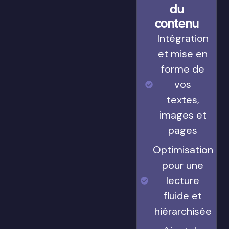
du
contenu
Intégration
et mise en
forme de
vos
textes,
images et
pages
Optimisation
pour une
lecture
fluide et
hiérarchisée