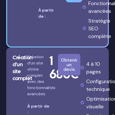
Fonctionnal
À partir
avancées
de :
Stratégie
SEO
complète
1
Création
Création
Obtenir
d’un site
4 à 10
d'un
un
680€
devis
vitrine
site
pages
complet
complet
Configurati
avec des
fonctionnalités
technique
avancées.
Optimisatio
visuelle
À partir de
: