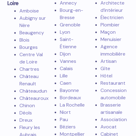
Loire
Annecy
Architecte
Bourg-en-
d’intérieur
Amboise
Bresse
Électricien
Aubigny sur
Grenoble
Plombier
Nère
Lyon
Maçon
Beaugency
Saint-
Menuisier
Blois
Étienne
Agence
Bourges
Dijon
immobilière
Centre Val
Vannes
Artisan
de Loire
Calais
Gîte
Chartres
Lille
Hôtel
Château
Caen
Restaurant
Renault
Bayonne
Concession
Châteaudun
Bordeaux
automobile
Châteauroux
La Rochelle
Brasserie
Chinon
Niort
artisanale
Déols
Pau
Association
Dreux
Béziers
Avocat
Fleury les
Montpellier
Cabinet
Aubrais