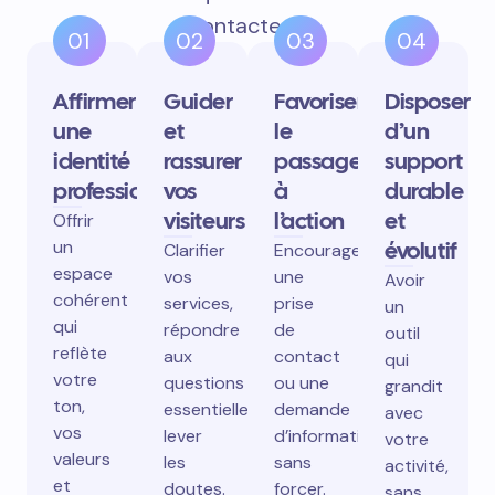
contactent.
01
02
03
04
Affirmer
Guider
Favoriser
Disposer
une
et
le
d’un
identité
rassurer
passage
support
professionnelle
vos
à
durable
visiteurs
l’action
et
Offrir
un
évolutif
Clarifier
Encourager
espace
vos
une
Avoir
cohérent
services,
prise
un
qui
répondre
de
outil
reflète
aux
contact
qui
votre
questions
ou une
grandit
ton,
essentielles,
demande
avec
vos
lever
d’information
votre
valeurs
les
sans
activité,
et
doutes.
forcer.
sans