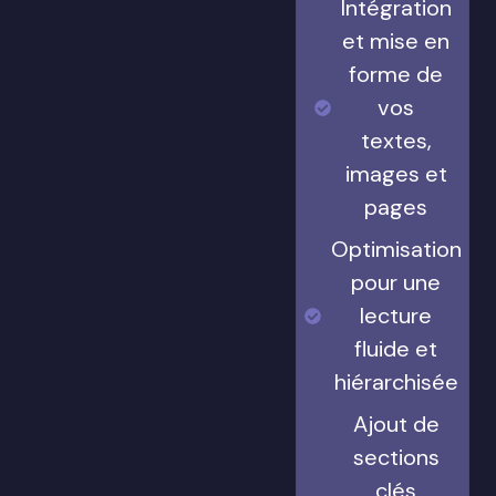
Intégration
et mise en
forme de
vos
textes,
images et
pages
Optimisation
pour une
lecture
fluide et
hiérarchisée
Ajout de
sections
clés