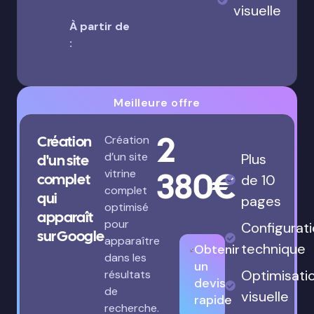
visuelle
À partir de
:
Meilleure offre
2
Création
Création
d’un site
Plus
d'un site
380€
vitrine
complet
de 10
complet
qui
pages
optimisé
apparaît
pour
Configurat
sur Google
apparaître
technique
Obtenir
dans les
un
Optimisati
résultats
devis
de
visuelle
rapide
recherche.