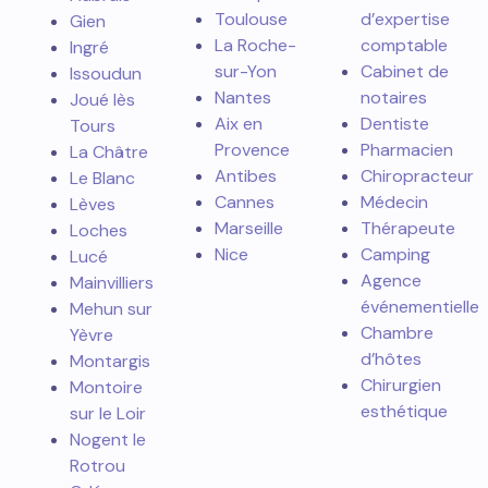
Toulouse
d’expertise
Gien
La Roche-
comptable
Ingré
sur-Yon
Cabinet de
Issoudun
Nantes
notaires
Joué lès
Aix en
Dentiste
Tours
Provence
Pharmacien
La Châtre
Antibes
Chiropracteur
Le Blanc
Cannes
Médecin
Lèves
Marseille
Thérapeute
Loches
Nice
Camping
Lucé
Agence
Mainvilliers
événementielle
Mehun sur
Chambre
Yèvre
d’hôtes
Montargis
Chirurgien
Montoire
esthétique
sur le Loir
Nogent le
Rotrou