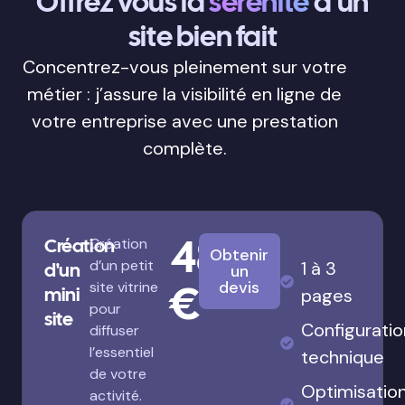
Offrez vous la
sérénité
d’un
site bien fait
Concentrez-vous pleinement sur votre
métier : j’assure la visibilité en ligne de
votre entreprise avec une prestation
complète.
480
Création
Création
Obtenir
d’un petit
1 à 3
d'un
un
€
devis
site vitrine
mini
pages
pour
site
Configuratio
diffuser
l’essentiel
technique
de votre
Optimisatio
activité.