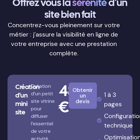
Offrez vous la
sérénité
d’un
site bien fait
Concentrez-vous pleinement sur votre
métier : j’assure la visibilité en ligne de
votre entreprise avec une prestation
complète.
480
Création
Création
Obtenir
d’un petit
1 à 3
d'un
un
€
devis
site vitrine
mini
pages
pour
site
Configuratio
diffuser
l’essentiel
technique
de votre
Optimisatio
activité.