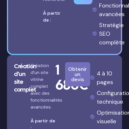
Fonctionnal
À partir
avancées
de :
Stratégie
SEO
complète
1
Création
Création
Obtenir
d’un site
4 à 10
d'un
un
680€
devis
vitrine
site
pages
complet
complet
Configurati
avec des
fonctionnalités
technique
avancées.
Optimisatio
visuelle
À partir de
: