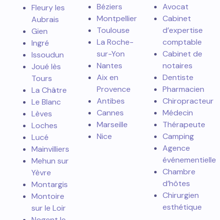
Béziers
Avocat
Fleury les
Montpellier
Cabinet
Aubrais
Toulouse
d’expertise
Gien
La Roche-
comptable
Ingré
sur-Yon
Cabinet de
Issoudun
Nantes
notaires
Joué lès
Aix en
Dentiste
Tours
Provence
Pharmacien
La Châtre
Antibes
Chiropracteur
Le Blanc
Cannes
Médecin
Lèves
Marseille
Thérapeute
Loches
Nice
Camping
Lucé
Agence
Mainvilliers
événementielle
Mehun sur
Chambre
Yèvre
d’hôtes
Montargis
Chirurgien
Montoire
esthétique
sur le Loir
Nogent le