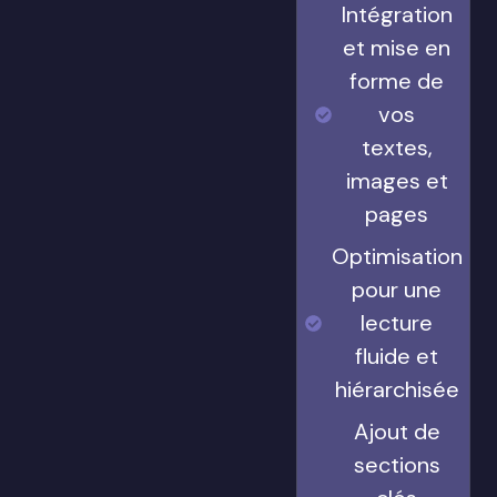
Intégration
et mise en
forme de
vos
textes,
images et
pages
Optimisation
pour une
lecture
fluide et
hiérarchisée
Ajout de
sections