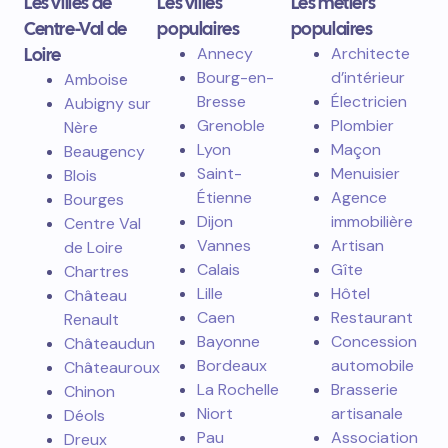
Les villes de
Les villes
Les métiers
Centre-Val de
populaires
populaires
Loire
Annecy
Architecte
Bourg-en-
d’intérieur
Amboise
Bresse
Électricien
Aubigny sur
Grenoble
Plombier
Nère
Lyon
Maçon
Beaugency
Saint-
Menuisier
Blois
Étienne
Agence
Bourges
Dijon
immobilière
Centre Val
Vannes
Artisan
de Loire
Calais
Gîte
Chartres
Lille
Hôtel
Château
Caen
Restaurant
Renault
Bayonne
Concession
Châteaudun
Bordeaux
automobile
Châteauroux
La Rochelle
Brasserie
Chinon
Niort
artisanale
Déols
Pau
Association
Dreux