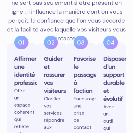
ne sert pas seulement à être présent en
ligne : il influence la manière dont on vous
perçoit, la confiance que l’on vous accorde
et la facilité avec laquelle vos visiteurs vous
contactent.
01
02
03
04
Affirmer
Guider
Favoriser
Disposer
une
et
le
d’un
identité
rassurer
passage
support
professionnelle
vos
à
durable
visiteurs
l’action
et
Offrir
un
évolutif
Clarifier
Encourager
espace
vos
une
Avoir
cohérent
services,
prise
un
qui
répondre
de
outil
reflète
aux
contact
qui