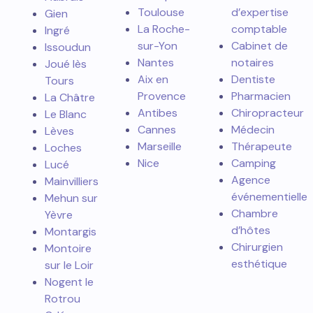
Toulouse
d’expertise
Gien
La Roche-
comptable
Ingré
sur-Yon
Cabinet de
Issoudun
Nantes
notaires
Joué lès
Aix en
Dentiste
Tours
Provence
Pharmacien
La Châtre
Antibes
Chiropracteur
Le Blanc
Cannes
Médecin
Lèves
Marseille
Thérapeute
Loches
Nice
Camping
Lucé
Agence
Mainvilliers
événementielle
Mehun sur
Chambre
Yèvre
d’hôtes
Montargis
Chirurgien
Montoire
esthétique
sur le Loir
Nogent le
Rotrou