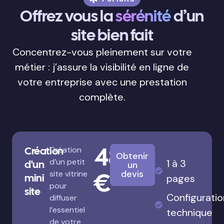
Offrez vous la
sérénité
d’un
site bien fait
Concentrez-vous pleinement sur votre
métier : j’assure la visibilité en ligne de
votre entreprise avec une prestation
complète.
480
Création
Création
Obtenir
d’un petit
1 à 3
d'un
un
€
devis
site vitrine
mini
pages
pour
site
Configuratio
diffuser
l’essentiel
technique
de votre