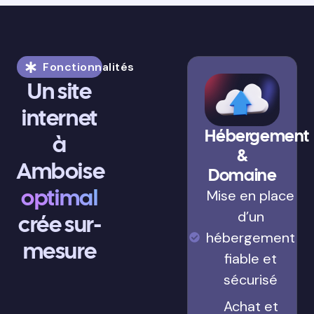
Fonctionnalités
Un site
internet
Hébergement
à
&
Amboise
Domaine
optimal
Mise en place
d’un
crée sur-
hébergement
mesure
fiable et
sécurisé
Achat et