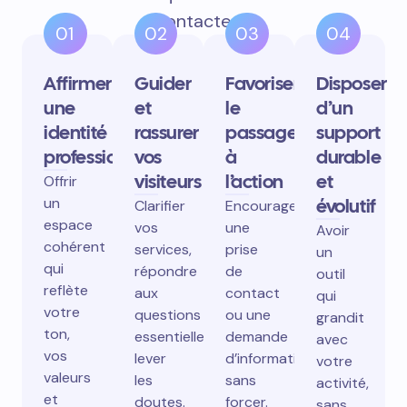
contactent.
01
02
03
04
Affirmer
Guider
Favoriser
Disposer
une
et
le
d’un
identité
rassurer
passage
support
professionnelle
vos
à
durable
visiteurs
l’action
et
Offrir
un
évolutif
Clarifier
Encourager
espace
vos
une
Avoir
cohérent
services,
prise
un
qui
répondre
de
outil
reflète
aux
contact
qui
votre
questions
ou une
grandit
ton,
essentielles,
demande
avec
vos
lever
d’information
votre
valeurs
les
sans
activité,
et
doutes.
forcer.
sans