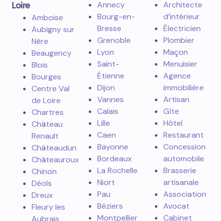
Loire
Annecy
Architecte
Bourg-en-
d’intérieur
Amboise
Bresse
Électricien
Aubigny sur
Grenoble
Plombier
Nère
Lyon
Maçon
Beaugency
Saint-
Menuisier
Blois
Étienne
Agence
Bourges
Dijon
immobilière
Centre Val
Vannes
Artisan
de Loire
Calais
Gîte
Chartres
Lille
Hôtel
Château
Caen
Restaurant
Renault
Bayonne
Concession
Châteaudun
Bordeaux
automobile
Châteauroux
La Rochelle
Brasserie
Chinon
Niort
artisanale
Déols
Pau
Association
Dreux
Béziers
Avocat
Fleury les
Montpellier
Cabinet
Aubrais