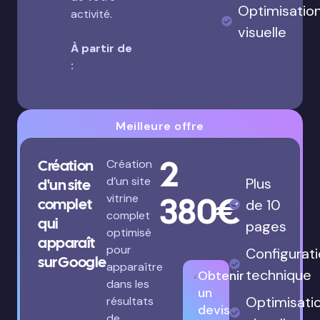
Optimisatio
activité.
visuelle
À partir de
:
Meilleure offre
2
Création
Création
d’un site
Plus
d'un site
380€
vitrine
complet
de 10
complet
qui
pages
optimisé
apparaît
pour
Configurat
sur Google
apparaître
technique
Obtenir
dans les
un
Optimisati
résultats
devis
de