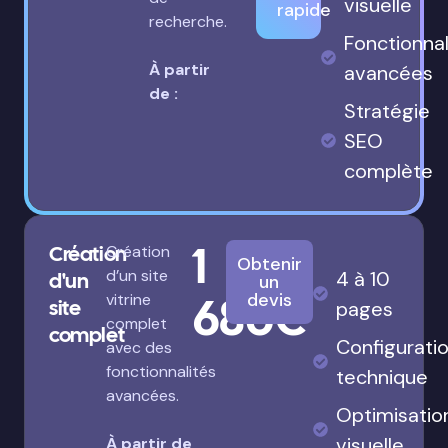
visuelle
rapide
recherche.
Fonctionnal
À partir
avancées
de :
Stratégie
SEO
complète
1
Création
Création
Obtenir
d’un site
4 à 10
d'un
un
680€
devis
vitrine
site
pages
complet
complet
Configurati
avec des
fonctionnalités
technique
avancées.
Optimisatio
visuelle
À partir de