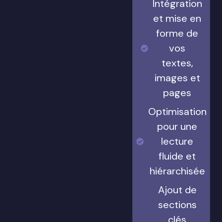
Intégration
et mise en
forme de
vos
textes,
images et
pages
Optimisation
pour une
lecture
fluide et
hiérarchisée
Ajout de
sections
clés