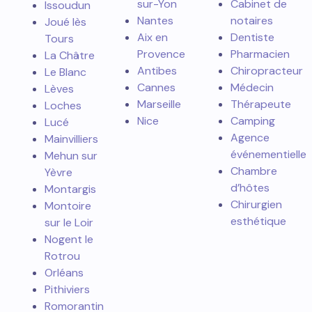
sur-Yon
Cabinet de
Issoudun
Nantes
notaires
Joué lès
Aix en
Dentiste
Tours
Provence
Pharmacien
La Châtre
Antibes
Chiropracteur
Le Blanc
Cannes
Médecin
Lèves
Marseille
Thérapeute
Loches
Nice
Camping
Lucé
Agence
Mainvilliers
événementielle
Mehun sur
Chambre
Yèvre
d’hôtes
Montargis
Chirurgien
Montoire
esthétique
sur le Loir
Nogent le
Rotrou
Orléans
Pithiviers
Romorantin