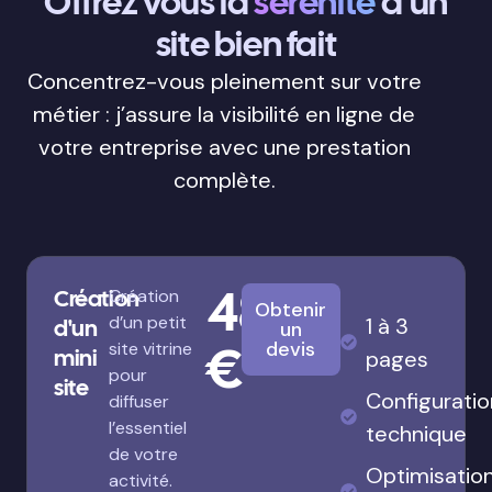
Offrez vous la
sérénité
d’un
site bien fait
Concentrez-vous pleinement sur votre
métier : j’assure la visibilité en ligne de
votre entreprise avec une prestation
complète.
480
Création
Création
Obtenir
d’un petit
1 à 3
d'un
un
€
devis
site vitrine
mini
pages
pour
site
Configuratio
diffuser
l’essentiel
technique
de votre
Optimisatio
activité.