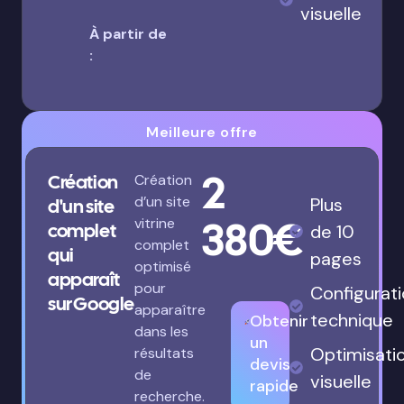
visuelle
À partir de
:
Meilleure offre
2
Création
Création
d’un site
Plus
d'un site
380€
vitrine
complet
de 10
complet
qui
pages
optimisé
apparaît
pour
Configurat
sur Google
apparaître
technique
Obtenir
dans les
un
Optimisati
résultats
devis
de
visuelle
rapide
recherche.