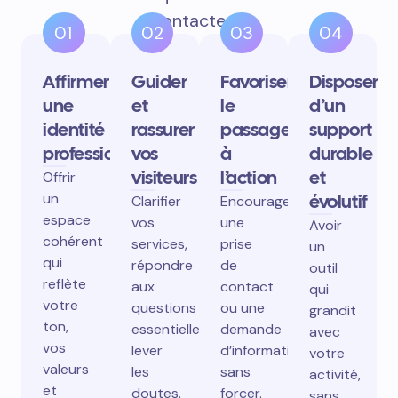
contactent.
01
02
03
04
Affirmer
Guider
Favoriser
Disposer
une
et
le
d’un
identité
rassurer
passage
support
professionnelle
vos
à
durable
visiteurs
l’action
et
Offrir
un
évolutif
Clarifier
Encourager
espace
vos
une
Avoir
cohérent
services,
prise
un
qui
répondre
de
outil
reflète
aux
contact
qui
votre
questions
ou une
grandit
ton,
essentielles,
demande
avec
vos
lever
d’information
votre
valeurs
les
sans
activité,
et
doutes.
forcer.
sans