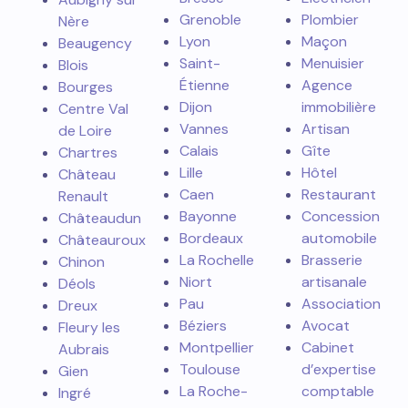
Grenoble
Plombier
Nère
Lyon
Maçon
Beaugency
Saint-
Menuisier
Blois
Étienne
Agence
Bourges
Dijon
immobilière
Centre Val
Vannes
Artisan
de Loire
Calais
Gîte
Chartres
Lille
Hôtel
Château
Caen
Restaurant
Renault
Bayonne
Concession
Châteaudun
Bordeaux
automobile
Châteauroux
La Rochelle
Brasserie
Chinon
Niort
artisanale
Déols
Pau
Association
Dreux
Béziers
Avocat
Fleury les
Montpellier
Cabinet
Aubrais
Toulouse
d’expertise
Gien
La Roche-
comptable
Ingré