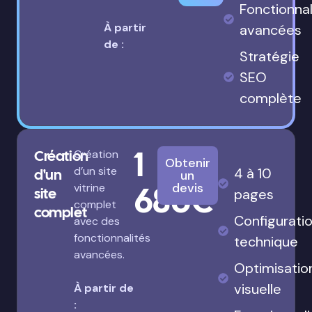
Fonctionnal
À partir
avancées
de :
Stratégie
SEO
complète
1
Création
Création
Obtenir
d’un site
4 à 10
d'un
un
680€
devis
vitrine
site
pages
complet
complet
Configurati
avec des
fonctionnalités
technique
avancées.
Optimisatio
visuelle
À partir de
: