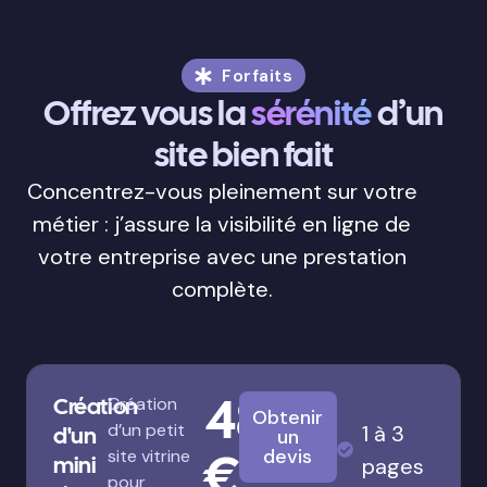
Forfaits
Offrez vous la
sérénité
d’un
site bien fait
Concentrez-vous pleinement sur votre
métier : j’assure la visibilité en ligne de
votre entreprise avec une prestation
complète.
480
Création
Création
Obtenir
d’un petit
1 à 3
d'un
un
€
devis
site vitrine
mini
pages
pour