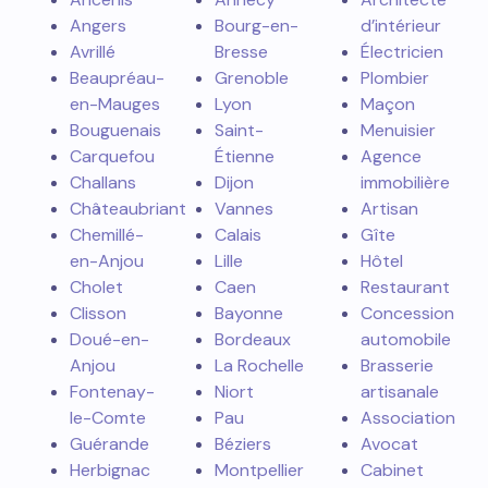
Angers
Bourg-en-
d’intérieur
Avrillé
Bresse
Électricien
Beaupréau-
Grenoble
Plombier
en-Mauges
Lyon
Maçon
Bouguenais
Saint-
Menuisier
Carquefou
Étienne
Agence
Challans
Dijon
immobilière
Châteaubriant
Vannes
Artisan
Chemillé-
Calais
Gîte
en-Anjou
Lille
Hôtel
Cholet
Caen
Restaurant
Clisson
Bayonne
Concession
Doué-en-
Bordeaux
automobile
Anjou
La Rochelle
Brasserie
Fontenay-
Niort
artisanale
le-Comte
Pau
Association
Guérande
Béziers
Avocat
Herbignac
Montpellier
Cabinet