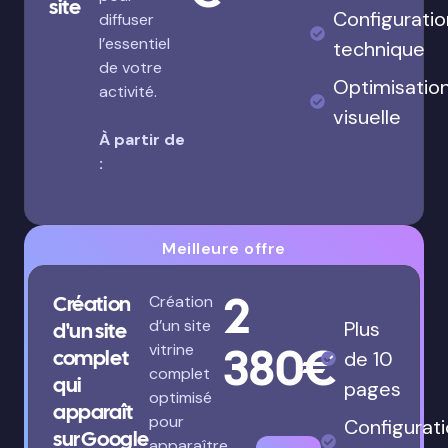
site
Configuratio
diffuser
l’essentiel
technique
de votre
Optimisatio
activité.
visuelle
À partir de
:
Meilleure offre
2
Création
Création
d’un site
Plus
d'un site
380€
vitrine
complet
de 10
complet
qui
pages
optimisé
apparaît
pour
Configurat
sur Google
apparaître