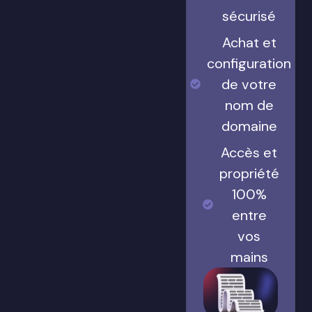
sécurisé
Achat et
configuration
de votre
nom de
domaine
Accès et
propriété
100%
entre
vos
mains