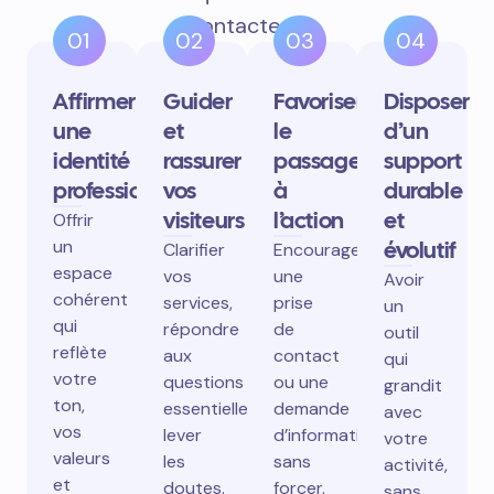
contactent.
01
02
03
04
Affirmer
Guider
Favoriser
Disposer
une
et
le
d’un
identité
rassurer
passage
support
professionnelle
vos
à
durable
visiteurs
l’action
et
Offrir
un
évolutif
Clarifier
Encourager
espace
vos
une
Avoir
cohérent
services,
prise
un
qui
répondre
de
outil
reflète
aux
contact
qui
votre
questions
ou une
grandit
ton,
essentielles,
demande
avec
vos
lever
d’information
votre
valeurs
les
sans
activité,
et
doutes.
forcer.
sans