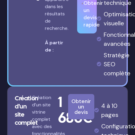
technique
Obtenir
dans les
un
Optimisati
résultats
devis
de
visuelle
rapide
recherche.
Fonctionnal
À partir
avancées
de :
Stratégie
SEO
complète
1
Création
Création
Obtenir
d’un site
4 à 10
d'un
un
680€
devis
vitrine
site
pages
complet
complet
Configurati
avec des
fonctionnalités