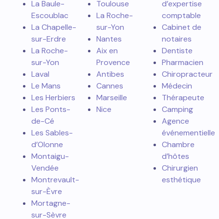
La Baule-
Toulouse
d’expertise
Escoublac
La Roche-
comptable
La Chapelle-
sur-Yon
Cabinet de
sur-Erdre
Nantes
notaires
La Roche-
Aix en
Dentiste
sur-Yon
Provence
Pharmacien
Laval
Antibes
Chiropracteur
Le Mans
Cannes
Médecin
Les Herbiers
Marseille
Thérapeute
Les Ponts-
Nice
Camping
de-Cé
Agence
Les Sables-
événementielle
d’Olonne
Chambre
Montaigu-
d’hôtes
Vendée
Chirurgien
Montrevault-
esthétique
sur-Èvre
Mortagne-
sur-Sèvre