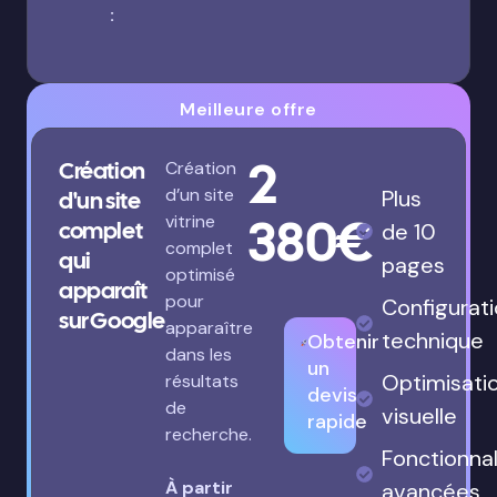
:
Meilleure offre
2
Création
Création
d’un site
Plus
d'un site
380€
vitrine
complet
de 10
complet
qui
pages
optimisé
apparaît
pour
Configurat
sur Google
apparaître
technique
Obtenir
dans les
un
Optimisati
résultats
devis
de
visuelle
rapide
recherche.
Fonctionnal
À partir
avancées