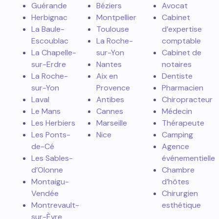
Guérande
Béziers
Avocat
Herbignac
Montpellier
Cabinet
La Baule-
Toulouse
d’expertise
Escoublac
La Roche-
comptable
La Chapelle-
sur-Yon
Cabinet de
sur-Erdre
Nantes
notaires
La Roche-
Aix en
Dentiste
sur-Yon
Provence
Pharmacien
Laval
Antibes
Chiropracteur
Le Mans
Cannes
Médecin
Les Herbiers
Marseille
Thérapeute
Les Ponts-
Nice
Camping
de-Cé
Agence
Les Sables-
événementielle
d’Olonne
Chambre
Montaigu-
d’hôtes
Vendée
Chirurgien
Montrevault-
esthétique
sur-Èvre