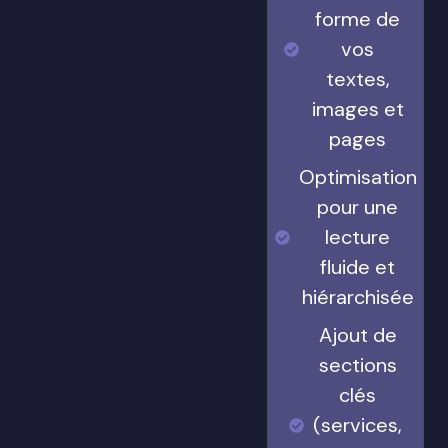
forme de
vos
textes,
images et
pages
Optimisation
pour une
lecture
fluide et
hiérarchisée
Ajout de
sections
clés
(services,