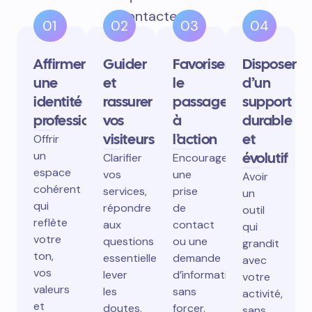
contactent.
01
02
03
04
Affirmer
Guider
Favoriser
Disposer
une
et
le
d’un
identité
rassurer
passage
support
professionnelle
vos
à
durable
visiteurs
l’action
et
Offrir
un
évolutif
Clarifier
Encourager
espace
vos
une
Avoir
cohérent
services,
prise
un
qui
répondre
de
outil
reflète
aux
contact
qui
votre
questions
ou une
grandit
ton,
essentielles,
demande
avec
vos
lever
d’information
votre
valeurs
les
sans
activité,
et
doutes.
forcer.
sans