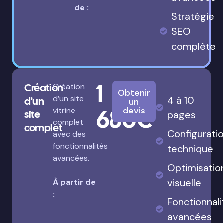
de :
Stratégie
SEO
complète
1
Création
Création
Obtenir
d’un site
4 à 10
d'un
un
680€
devis
vitrine
site
pages
complet
complet
Configurati
avec des
fonctionnalités
technique
avancées.
Optimisatio
visuelle
À partir de
:
Fonctionnali
avancées