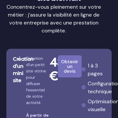
Concentrez-vous pleinement sur votre
métier : j’assure la visibilité en ligne de
votre entreprise avec une prestation
complète.
480
Création
Création
Obtenir
d’un petit
1 à 3
d'un
un
€
devis
site vitrine
mini
pages
pour
site
Configuratio
diffuser
l’essentiel
technique
de votre
Optimisatio
activité.
visuelle
À partir de