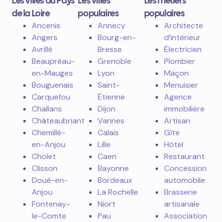
Les villes du Pays
Les villes
Les métiers
de la Loire
populaires
populaires
Ancenis
Annecy
Architecte
Angers
Bourg-en-
d’intérieur
Avrillé
Bresse
Électricien
Beaupréau-
Grenoble
Plombier
en-Mauges
Lyon
Maçon
Bouguenais
Saint-
Menuisier
Carquefou
Étienne
Agence
Challans
Dijon
immobilière
Châteaubriant
Vannes
Artisan
Chemillé-
Calais
Gîte
en-Anjou
Lille
Hôtel
Cholet
Caen
Restaurant
Clisson
Bayonne
Concession
Doué-en-
Bordeaux
automobile
Anjou
La Rochelle
Brasserie
Fontenay-
Niort
artisanale
le-Comte
Pau
Association