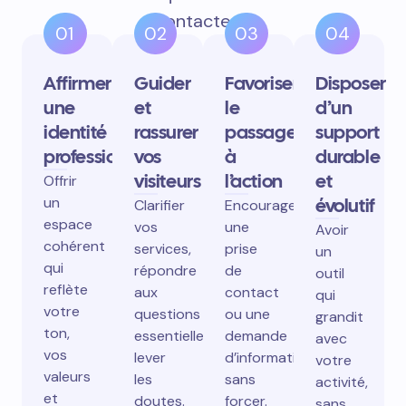
contactent.
01
02
03
04
Affirmer
Guider
Favoriser
Disposer
une
et
le
d’un
identité
rassurer
passage
support
professionnelle
vos
à
durable
visiteurs
l’action
et
Offrir
un
évolutif
Clarifier
Encourager
espace
vos
une
Avoir
cohérent
services,
prise
un
qui
répondre
de
outil
reflète
aux
contact
qui
votre
questions
ou une
grandit
ton,
essentielles,
demande
avec
vos
lever
d’information
votre
valeurs
les
sans
activité,
et
doutes.
forcer.
sans