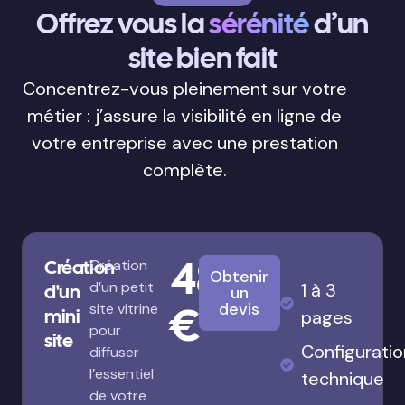
Offrez vous la
sérénité
d’un
site bien fait
Concentrez-vous pleinement sur votre
métier : j’assure la visibilité en ligne de
votre entreprise avec une prestation
complète.
480
Création
Création
Obtenir
d’un petit
1 à 3
d'un
un
€
devis
site vitrine
mini
pages
pour
site
Configuratio
diffuser
l’essentiel
technique
de votre