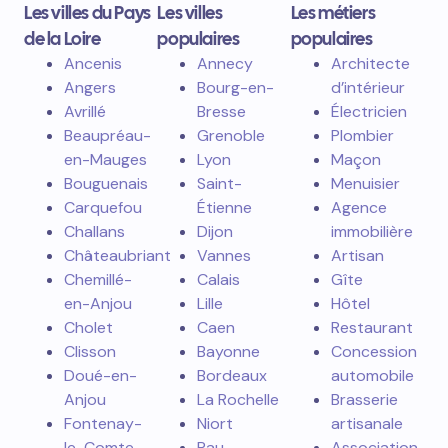
Les villes du Pays
Les villes
Les métiers
de la Loire
populaires
populaires
Ancenis
Annecy
Architecte
Angers
Bourg-en-
d’intérieur
Avrillé
Bresse
Électricien
Beaupréau-
Grenoble
Plombier
en-Mauges
Lyon
Maçon
Bouguenais
Saint-
Menuisier
Carquefou
Étienne
Agence
Challans
Dijon
immobilière
Châteaubriant
Vannes
Artisan
Chemillé-
Calais
Gîte
en-Anjou
Lille
Hôtel
Cholet
Caen
Restaurant
Clisson
Bayonne
Concession
Doué-en-
Bordeaux
automobile
Anjou
La Rochelle
Brasserie
Fontenay-
Niort
artisanale
le-Comte
Pau
Association