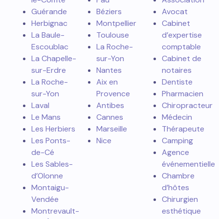
Guérande
Béziers
Avocat
Herbignac
Montpellier
Cabinet
La Baule-
Toulouse
d’expertise
Escoublac
La Roche-
comptable
La Chapelle-
sur-Yon
Cabinet de
sur-Erdre
Nantes
notaires
La Roche-
Aix en
Dentiste
sur-Yon
Provence
Pharmacien
Laval
Antibes
Chiropracteur
Le Mans
Cannes
Médecin
Les Herbiers
Marseille
Thérapeute
Les Ponts-
Nice
Camping
de-Cé
Agence
Les Sables-
événementielle
d’Olonne
Chambre
Montaigu-
d’hôtes
Vendée
Chirurgien
Montrevault-
esthétique