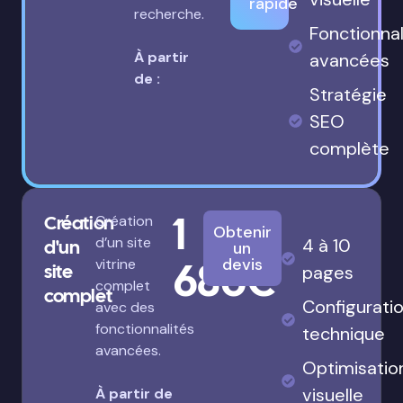
rapide
recherche.
Fonctionnal
À partir
avancées
de :
Stratégie
SEO
complète
1
Création
Création
Obtenir
d’un site
4 à 10
d'un
un
680€
devis
vitrine
site
pages
complet
complet
Configurati
avec des
fonctionnalités
technique
avancées.
Optimisatio
visuelle
À partir de