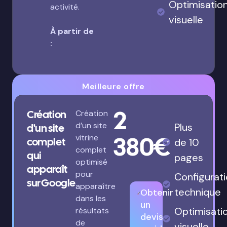
Optimisatio
activité.
visuelle
À partir de
:
Meilleure offre
2
Création
Création
d’un site
Plus
d'un site
380€
vitrine
complet
de 10
complet
qui
pages
optimisé
apparaît
pour
Configurat
sur Google
apparaître
technique
Obtenir
dans les
un
Optimisati
résultats
devis
de
visuelle