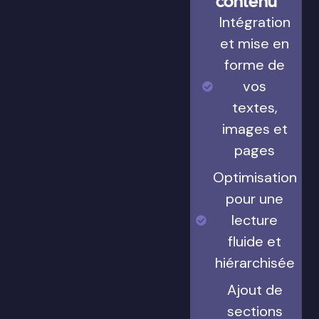
contenu
Intégration
et mise en
forme de
vos
textes,
images et
pages
Optimisation
pour une
lecture
fluide et
hiérarchisée
Ajout de
sections