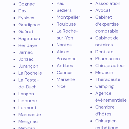
Pau
Association
Cognac
Béziers
Avocat
Dax
Montpellier
Cabinet
Eysines
Toulouse
d’expertise
Gradignan
La Roche-
comptable
Guéret
sur-Yon
Cabinet de
Hagetmau
Nantes
notaires
Hendaye
Aix en
Dentiste
Jarnac
Provence
Pharmacien
Jonzac
Antibes
Chiropracteur
Jurançon
Cannes
Médecin
La Rochelle
Marseille
Thérapeute
La Teste-
Nice
Camping
de-Buch
Agence
Langon
événementielle
Libourne
Chambre
Lormont
d’hôtes
Marmande
Chirurgien
Mérignac
esthétique
Mimizan