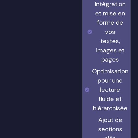
Intégration
et mise en
forme de
vos
textes,
images et
pages
Optimisation
pour une
lecture
fluide et
hiérarchisée
Ajout de
sections