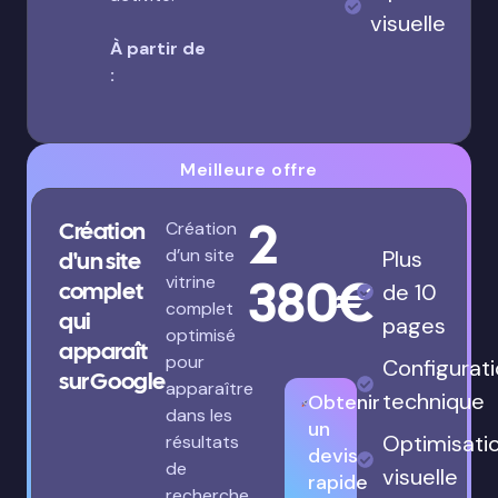
visuelle
À partir de
:
Meilleure offre
2
Création
Création
d’un site
Plus
d'un site
380€
vitrine
complet
de 10
complet
qui
pages
optimisé
apparaît
pour
Configurat
sur Google
apparaître
technique
Obtenir
dans les
un
Optimisati
résultats
devis
de
visuelle
rapide
recherche.