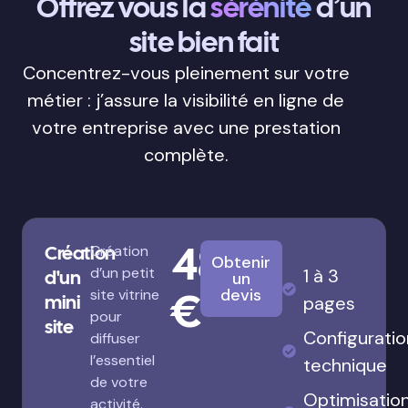
Offrez vous la
sérénité
d’un
site bien fait
Concentrez-vous pleinement sur votre
métier : j’assure la visibilité en ligne de
votre entreprise avec une prestation
complète.
480
Création
Création
Obtenir
d’un petit
1 à 3
d'un
un
€
devis
site vitrine
mini
pages
pour
site
Configuratio
diffuser
l’essentiel
technique
de votre
Optimisatio
activité.