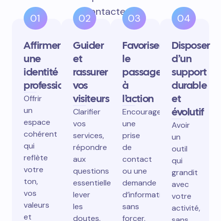
contactent.
01
02
03
04
Affirmer
Guider
Favoriser
Disposer
une
et
le
d’un
identité
rassurer
passage
support
professionnelle
vos
à
durable
visiteurs
l’action
et
Offrir
un
évolutif
Clarifier
Encourager
espace
vos
une
Avoir
cohérent
services,
prise
un
qui
répondre
de
outil
reflète
aux
contact
qui
votre
questions
ou une
grandit
ton,
essentielles,
demande
avec
vos
lever
d’information
votre
valeurs
les
sans
activité,
et
doutes.
forcer.
sans