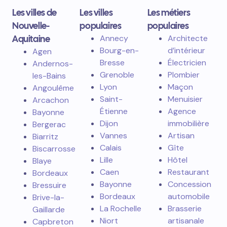
Les villes de
Les villes
Les métiers
Nouvelle-
populaires
populaires
Aquitaine
Annecy
Architecte
Bourg-en-
d’intérieur
Agen
Bresse
Électricien
Andernos-
Grenoble
Plombier
les-Bains
Lyon
Maçon
Angoulême
Saint-
Menuisier
Arcachon
Étienne
Agence
Bayonne
Dijon
immobilière
Bergerac
Vannes
Artisan
Biarritz
Calais
Gîte
Biscarrosse
Lille
Hôtel
Blaye
Caen
Restaurant
Bordeaux
Bayonne
Concession
Bressuire
Bordeaux
automobile
Brive-la-
La Rochelle
Brasserie
Gaillarde
Niort
artisanale
Capbreton