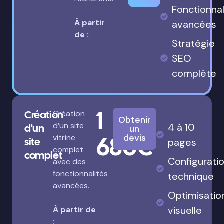
Fonctionnal
À partir
avancées
de :
Stratégie
SEO
complète
1
Création
Création
Obtenir
d’un site
4 à 10
d'un
un
680€
devis
vitrine
site
pages
complet
complet
Configurati
avec des
fonctionnalités
technique
avancées.
Optimisatio
visuelle
À partir de
: