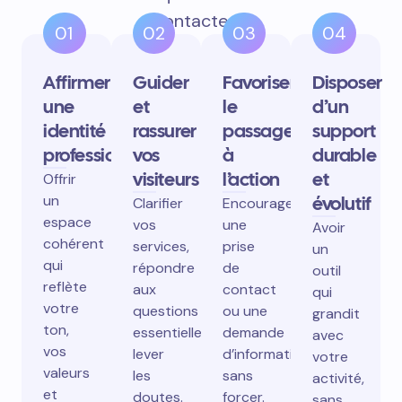
contactent.
01
02
03
04
Affirmer
Guider
Favoriser
Disposer
une
et
le
d’un
identité
rassurer
passage
support
professionnelle
vos
à
durable
visiteurs
l’action
et
Offrir
un
évolutif
Clarifier
Encourager
espace
vos
une
Avoir
cohérent
services,
prise
un
qui
répondre
de
outil
reflète
aux
contact
qui
votre
questions
ou une
grandit
ton,
essentielles,
demande
avec
vos
lever
d’information
votre
valeurs
les
sans
activité,
et
doutes.
forcer.
sans