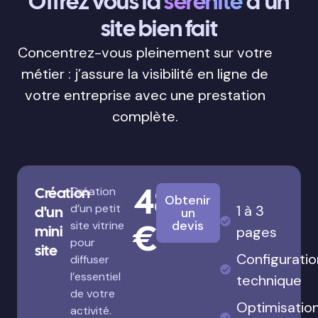
Offrez vous la
sérénité
d’un
site bien fait
Concentrez-vous pleinement sur votre
métier : j’assure la visibilité en ligne de
votre entreprise avec une prestation
complète.
480
Création
Création
Obtenir
d’un petit
1 à 3
d'un
un
€
devis
site vitrine
mini
pages
pour
site
Configuratio
diffuser
l’essentiel
technique
de votre
Optimisatio
activité.