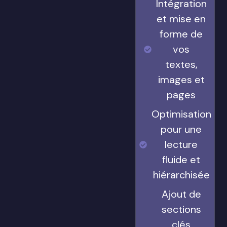
Intégration
et mise en
forme de
vos
textes,
images et
pages
Optimisation
pour une
lecture
fluide et
hiérarchisée
Ajout de
sections
clés