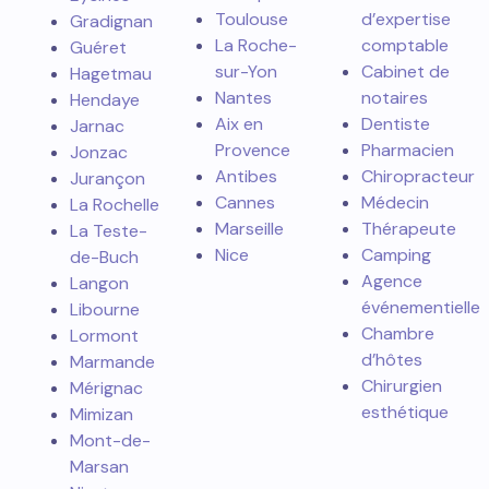
Toulouse
d’expertise
Gradignan
La Roche-
comptable
Guéret
sur-Yon
Cabinet de
Hagetmau
Nantes
notaires
Hendaye
Aix en
Dentiste
Jarnac
Provence
Pharmacien
Jonzac
Antibes
Chiropracteur
Jurançon
Cannes
Médecin
La Rochelle
Marseille
Thérapeute
La Teste-
Nice
Camping
de-Buch
Agence
Langon
événementielle
Libourne
Chambre
Lormont
d’hôtes
Marmande
Chirurgien
Mérignac
esthétique
Mimizan
Mont-de-
Marsan