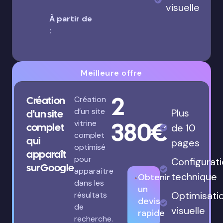
visuelle
À partir de
:
Meilleure offre
2
Création
Création
d’un site
Plus
d'un site
380€
vitrine
complet
de 10
complet
qui
pages
optimisé
apparaît
pour
Configurat
sur Google
apparaître
technique
Obtenir
dans les
un
Optimisati
résultats
devis
de
visuelle
rapide
recherche.