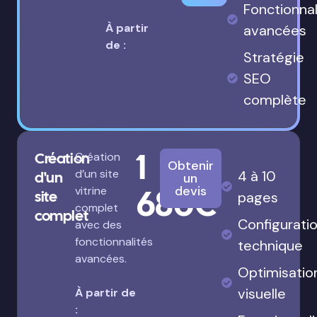
Fonctionnal
À partir
avancées
de :
Stratégie
SEO
complète
1
Création
Création
Obtenir
d’un site
4 à 10
d'un
un
680€
devis
vitrine
site
pages
complet
complet
Configurati
avec des
fonctionnalités
technique
avancées.
Optimisatio
visuelle
À partir de
: