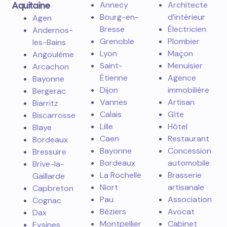
Aquitaine
Annecy
Architecte
Bourg-en-
d’intérieur
Agen
Bresse
Électricien
Andernos-
Grenoble
Plombier
les-Bains
Lyon
Maçon
Angoulême
Saint-
Menuisier
Arcachon
Étienne
Agence
Bayonne
Dijon
immobilière
Bergerac
Vannes
Artisan
Biarritz
Calais
Gîte
Biscarrosse
Lille
Hôtel
Blaye
Caen
Restaurant
Bordeaux
Bayonne
Concession
Bressuire
Bordeaux
automobile
Brive-la-
La Rochelle
Brasserie
Gaillarde
Niort
artisanale
Capbreton
Pau
Association
Cognac
Béziers
Avocat
Dax
Montpellier
Cabinet
Eysines