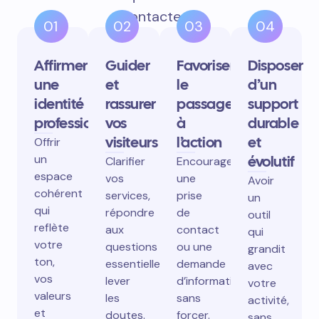
contactent.
01
02
03
04
Affirmer
Guider
Favoriser
Disposer
une
et
le
d’un
identité
rassurer
passage
support
professionnelle
vos
à
durable
visiteurs
l’action
et
Offrir
un
évolutif
Clarifier
Encourager
espace
vos
une
Avoir
cohérent
services,
prise
un
qui
répondre
de
outil
reflète
aux
contact
qui
votre
questions
ou une
grandit
ton,
essentielles,
demande
avec
vos
lever
d’information
votre
valeurs
les
sans
activité,
et
doutes.
forcer.
sans