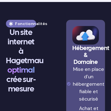
Fonctionnalités
Un site
internet
Hébergement
à
&
Hagetmau
Domaine
optimal
Mise en place
d’un
crée sur-
hébergement
mesure
fiable et
sécurisé
Achat et