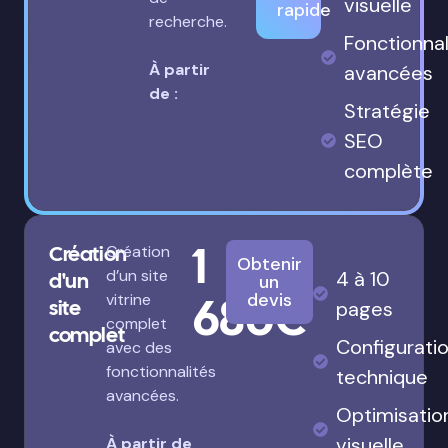
visuelle
rapide
recherche.
Fonctionnal
À partir
avancées
de :
Stratégie
SEO
complète
1
Création
Création
Obtenir
d’un site
4 à 10
d'un
un
680€
devis
vitrine
site
pages
complet
complet
Configurati
avec des
fonctionnalités
technique
avancées.
Optimisatio
visuelle
À partir de