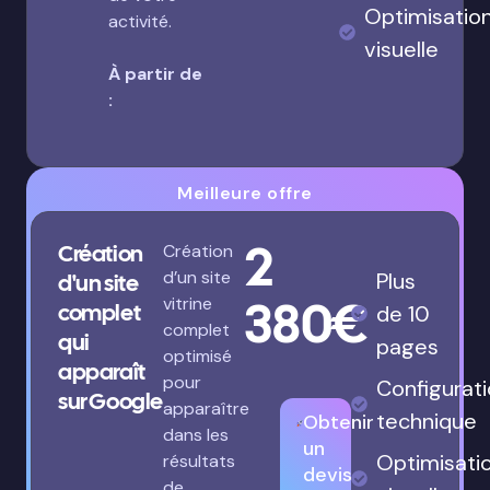
Optimisatio
activité.
visuelle
À partir de
:
Meilleure offre
2
Création
Création
d’un site
Plus
d'un site
380€
vitrine
complet
de 10
complet
qui
pages
optimisé
apparaît
pour
Configurat
sur Google
apparaître
technique
Obtenir
dans les
un
Optimisati
résultats
devis
de