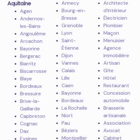
Aquitaine
Annecy
Architecte
Bourg-en-
d’intérieur
Agen
Bresse
Électricien
Andernos-
Grenoble
Plombier
les-Bains
Lyon
Maçon
Angoulême
Saint-
Menuisier
Arcachon
Étienne
Agence
Bayonne
Dijon
immobilière
Bergerac
Vannes
Artisan
Biarritz
Calais
Gîte
Biscarrosse
Lille
Hôtel
Blaye
Caen
Restaurant
Bordeaux
Bayonne
Concession
Bressuire
Bordeaux
automobile
Brive-la-
La Rochelle
Brasserie
Gaillarde
Niort
artisanale
Capbreton
Pau
Association
Cognac
Béziers
Avocat
Dax
Montpellier
Cabinet
Eysines