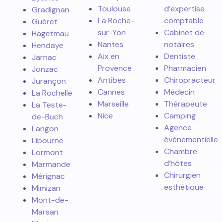
Toulouse
d’expertise
Gradignan
La Roche-
comptable
Guéret
sur-Yon
Cabinet de
Hagetmau
Nantes
notaires
Hendaye
Aix en
Dentiste
Jarnac
Provence
Pharmacien
Jonzac
Antibes
Chiropracteur
Jurançon
Cannes
Médecin
La Rochelle
Marseille
Thérapeute
La Teste-
Nice
Camping
de-Buch
Agence
Langon
événementielle
Libourne
Chambre
Lormont
d’hôtes
Marmande
Chirurgien
Mérignac
esthétique
Mimizan
Mont-de-
Marsan