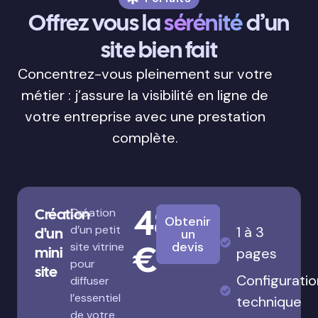
Offrez vous la
sérénité
d’un
site bien fait
Concentrez-vous pleinement sur votre
métier : j’assure la visibilité en ligne de
votre entreprise avec une prestation
complète.
480
Création
Création
Obtenir
d’un petit
1 à 3
d'un
un
€
devis
site vitrine
mini
pages
pour
site
Configuratio
diffuser
l’essentiel
technique
de votre