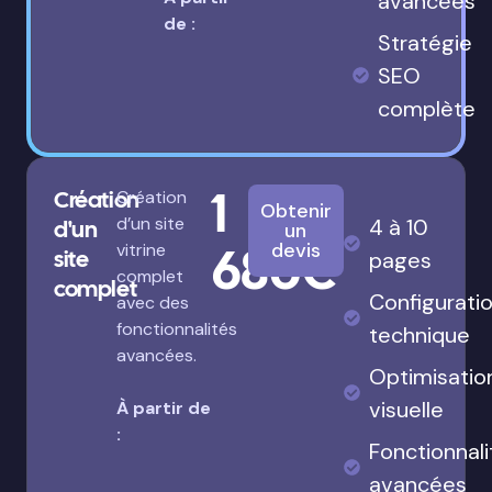
avancées
de :
Stratégie
SEO
complète
1
Création
Création
Obtenir
d’un site
4 à 10
d'un
un
680€
devis
vitrine
site
pages
complet
complet
Configurati
avec des
fonctionnalités
technique
avancées.
Optimisatio
visuelle
À partir de
:
Fonctionnali
avancées