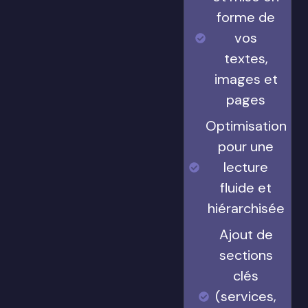
forme de
vos
textes,
images et
pages
Optimisation
pour une
lecture
fluide et
hiérarchisée
Ajout de
sections
clés
(services,