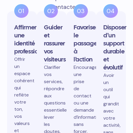
contactent.
01
02
03
04
Affirmer
Guider
Favoriser
Disposer
une
et
le
d’un
identité
rassurer
passage
support
professionnelle
vos
à
durable
visiteurs
l’action
et
Offrir
un
évolutif
Clarifier
Encourager
espace
vos
une
Avoir
cohérent
services,
prise
un
qui
répondre
de
outil
reflète
aux
contact
qui
votre
questions
ou une
grandit
ton,
essentielles,
demande
avec
vos
lever
d’information
votre
valeurs
les
sans
activité,
et
doutes.
forcer.
sans