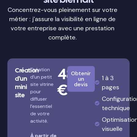
Concentrez-vous pleinement sur votre
métier : j’assure la visibilité en ligne de
votre entreprise avec une prestation
complète.
480
Création
Création
Obtenir
d’un petit
1 à 3
d'un
un
€
devis
site vitrine
mini
pages
pour
site
Configuratio
diffuser
l’essentiel
technique
de votre
Optimisatio
activité.
visuelle
À partir de