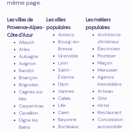
même page.
Les villes de
Les villes
Les métiers
Provence-Alpes-
populaires
populaires
Côte d’Azur
Annecy
Architecte
Bourg-en-
d’intérieur
Allauch
Bresse
Électricien
Arles
Grenoble
Plombier
Aubagne
Lyon
Maçon
Avignon
Saint-
Menuisier
Bandol
Étienne
Agence
Briançon
Dijon
immobilière
Brignoles
Vannes
Artisan
Cagnes sur
Calais
Gîte
Mer
Lille
Hôtel
Carpentras
Caen
Restaurant
Cavaillon
Bayonne
Concession
Digne les
Bordeaux
automobile
Bains