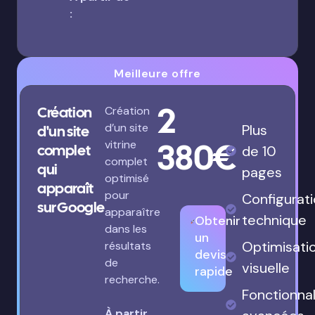
:
Meilleure offre
2
Création
Création
d’un site
Plus
d'un site
380€
vitrine
complet
de 10
complet
qui
pages
optimisé
apparaît
pour
Configurat
sur Google
apparaître
technique
Obtenir
dans les
un
Optimisati
résultats
devis
de
visuelle
rapide
recherche.
Fonctionnal
À partir