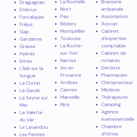
La Rochelle
Brasserie
Draguignan
Niort
artisanale
Embrun
Pau
Association
Forcalquier
Béziers
Avocat
Fréjus
Montpellier
Cabinet
Gap
Toulouse
d’expertise
Gardanne
La Roche-
comptable
Grasse
sur-Yon
Cabinet de
Hyères
Nantes
notaires
Istres
Aix en
Dentiste
L’Isle sur la
Provence
Pharmacien
Sorgue
Antibes
Chiropracteur
La Ciotat
Cannes
Médecin
La Garde
Marseille
Thérapeute
La Seyne sur
Nice
Camping
Mer
Agence
La Valette
événementielle
du Var
Chambre
Le Lavandou
d’hôtes
Les Pennes