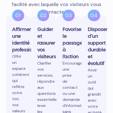
facilité avec laquelle vos visiteurs vous
contactent.
01
02
03
04
Affirmer
Guider
Favoriser
Disposer
une
et
le
d’un
identité
rassurer
passage
support
professionnelle
vos
à
durable
visiteurs
l’action
et
Offrir
un
évolutif
Clarifier
Encourager
espace
vos
une
Avoir
cohérent
services,
prise
un
qui
répondre
de
outil
reflète
aux
contact
qui
votre
questions
ou une
grandit
ton,
essentielles,
demande
avec
vos
lever
d’information
votre
valeurs
les
sans
activité,