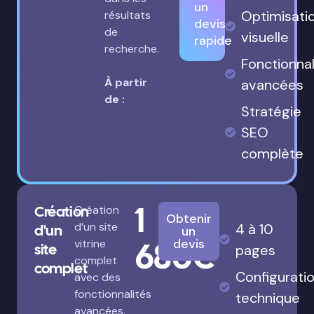
un
Optimisati
résultats
devis
de
visuelle
rapide
recherche.
Fonctionnal
À partir
avancées
de :
Stratégie
SEO
complète
1
Création
Création
Obtenir
d’un site
4 à 10
d'un
un
680€
devis
vitrine
site
pages
complet
complet
Configurati
avec des
fonctionnalités
technique
avancées.