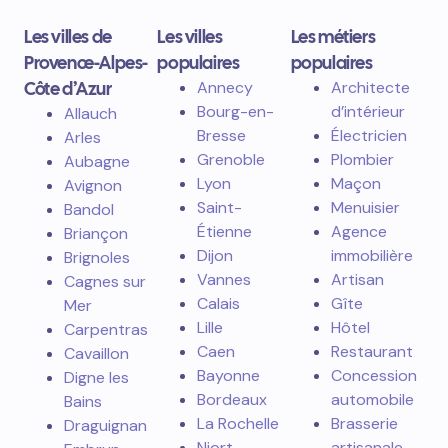
Les villes de
Les villes
Les métiers
Provence-Alpes-
populaires
populaires
Côte d’Azur
Annecy
Architecte
Bourg-en-
d’intérieur
Allauch
Bresse
Électricien
Arles
Grenoble
Plombier
Aubagne
Lyon
Maçon
Avignon
Saint-
Menuisier
Bandol
Étienne
Agence
Briançon
Dijon
immobilière
Brignoles
Vannes
Artisan
Cagnes sur
Calais
Gîte
Mer
Lille
Hôtel
Carpentras
Caen
Restaurant
Cavaillon
Bayonne
Concession
Digne les
Bordeaux
automobile
Bains
La Rochelle
Brasserie
Draguignan
Niort
artisanale