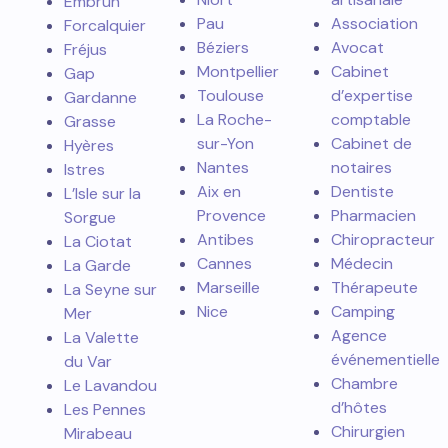
Embrun
Pau
Association
Forcalquier
Béziers
Avocat
Fréjus
Montpellier
Cabinet
Gap
Toulouse
d’expertise
Gardanne
La Roche-
comptable
Grasse
sur-Yon
Cabinet de
Hyères
Nantes
notaires
Istres
Aix en
Dentiste
L’Isle sur la
Provence
Pharmacien
Sorgue
Antibes
Chiropracteur
La Ciotat
Cannes
Médecin
La Garde
Marseille
Thérapeute
La Seyne sur
Nice
Camping
Mer
Agence
La Valette
événementielle
du Var
Chambre
Le Lavandou
d’hôtes
Les Pennes
Chirurgien
Mirabeau