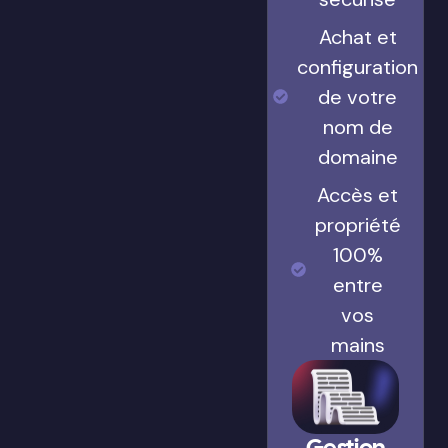
Achat et
configuration
de votre
nom de
domaine
Accès et
propriété
100%
entre
vos
mains
Gestion