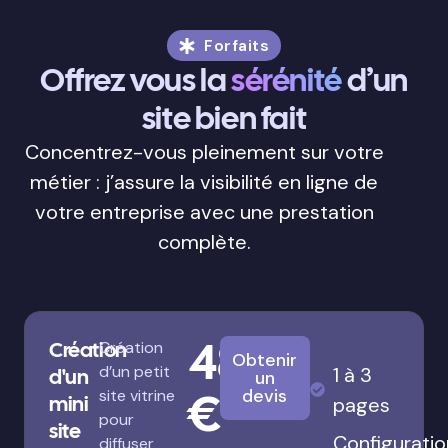
Forfaits
Offrez vous la
sérénité
d’un
site bien fait
Concentrez-vous pleinement sur votre
métier : j’assure la visibilité en ligne de
votre entreprise avec une prestation
complète.
480
Création
Création
Obtenir
d’un petit
1 à 3
d'un
un
€
devis
site vitrine
mini
pages
pour
site
Configuratio
diffuser