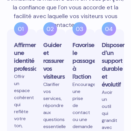
la confiance que l’on vous accorde et la
facilité avec laquelle vos visiteurs vous
contactent.
01
02
03
04
Affirmer
Guider
Favoriser
Disposer
une
et
le
d’un
identité
rassurer
passage
support
professionnelle
vos
à
durable
visiteurs
l’action
et
Offrir
un
évolutif
Clarifier
Encourager
espace
vos
une
Avoir
cohérent
services,
prise
un
qui
répondre
de
outil
reflète
aux
contact
qui
votre
questions
ou une
grandit
ton,
essentielles,
demande
avec