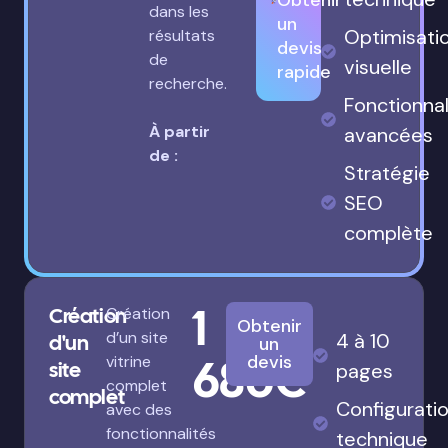
Obtenir
dans les
un
Optimisati
résultats
devis
de
visuelle
rapide
recherche.
Fonctionnal
À partir
avancées
de :
Stratégie
SEO
complète
1
Création
Création
Obtenir
d’un site
4 à 10
d'un
un
680€
devis
vitrine
site
pages
complet
complet
Configurati
avec des
fonctionnalités
technique