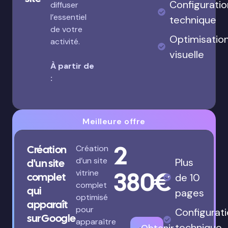
Configuratio
diffuser
l’essentiel
technique
de votre
Optimisatio
activité.
visuelle
À partir de
:
Meilleure offre
2
Création
Création
d’un site
Plus
d'un site
380€
vitrine
complet
de 10
complet
qui
pages
optimisé
apparaît
pour
Configurat
sur Google
apparaître
technique