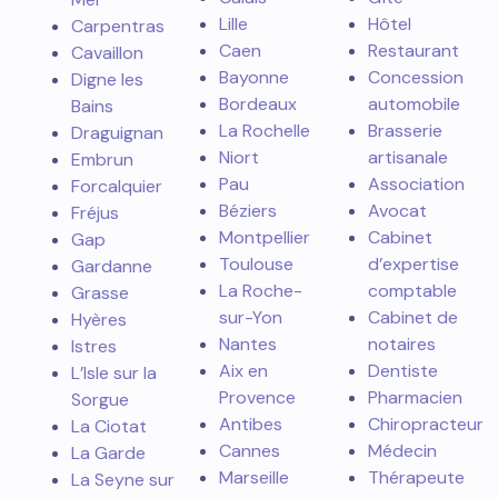
Lille
Hôtel
Carpentras
Caen
Restaurant
Cavaillon
Bayonne
Concession
Digne les
Bordeaux
automobile
Bains
La Rochelle
Brasserie
Draguignan
Niort
artisanale
Embrun
Pau
Association
Forcalquier
Béziers
Avocat
Fréjus
Montpellier
Cabinet
Gap
Toulouse
d’expertise
Gardanne
La Roche-
comptable
Grasse
sur-Yon
Cabinet de
Hyères
Nantes
notaires
Istres
Aix en
Dentiste
L’Isle sur la
Provence
Pharmacien
Sorgue
Antibes
Chiropracteur
La Ciotat
Cannes
Médecin
La Garde
Marseille
Thérapeute
La Seyne sur