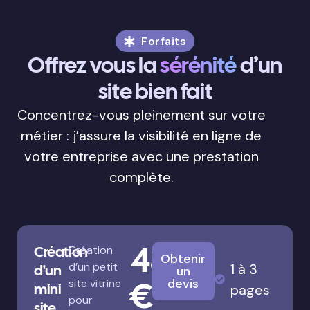
Forfaits
Offrez vous la
sérénité
d’un
site bien fait
Concentrez-vous pleinement sur votre
métier : j’assure la visibilité en ligne de
votre entreprise avec une prestation
complète.
480
Création
Création
Obtenir
d’un petit
1 à 3
d'un
un
€
devis
site vitrine
mini
pages
pour
site