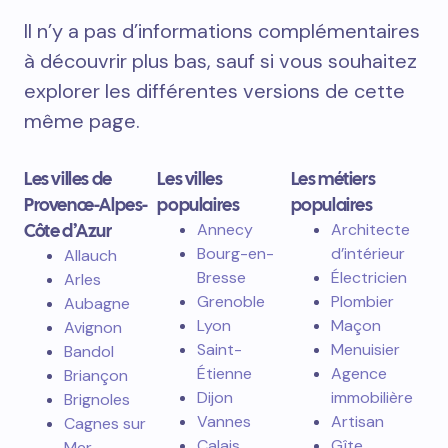
Il n’y a pas d’informations complémentaires
à découvrir plus bas, sauf si vous souhaitez
explorer les différentes versions de cette
même page.
Les villes de
Les villes
Les métiers
Provence-Alpes-
populaires
populaires
Côte d’Azur
Annecy
Architecte
Bourg-en-
d’intérieur
Allauch
Bresse
Électricien
Arles
Grenoble
Plombier
Aubagne
Lyon
Maçon
Avignon
Saint-
Menuisier
Bandol
Étienne
Agence
Briançon
Dijon
immobilière
Brignoles
Vannes
Artisan
Cagnes sur
Calais
Gîte
Mer