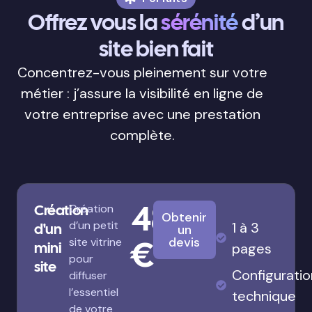
Offrez vous la
sérénité
d’un
site bien fait
Concentrez-vous pleinement sur votre
métier : j’assure la visibilité en ligne de
votre entreprise avec une prestation
complète.
480
Création
Création
Obtenir
d’un petit
1 à 3
d'un
un
€
devis
site vitrine
mini
pages
pour
site
Configuratio
diffuser
l’essentiel
technique
de votre