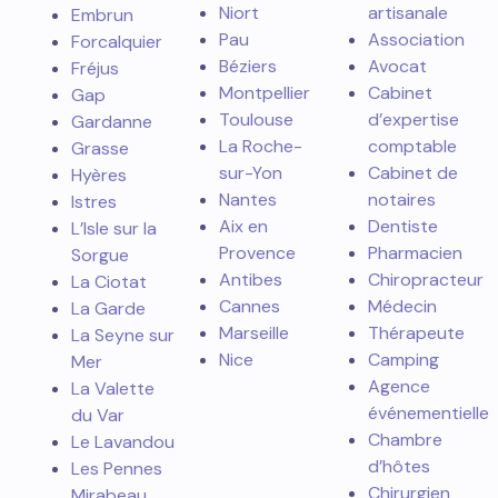
Niort
artisanale
Embrun
Pau
Association
Forcalquier
Béziers
Avocat
Fréjus
Montpellier
Cabinet
Gap
Toulouse
d’expertise
Gardanne
La Roche-
comptable
Grasse
sur-Yon
Cabinet de
Hyères
Nantes
notaires
Istres
Aix en
Dentiste
L’Isle sur la
Provence
Pharmacien
Sorgue
Antibes
Chiropracteur
La Ciotat
Cannes
Médecin
La Garde
Marseille
Thérapeute
La Seyne sur
Nice
Camping
Mer
Agence
La Valette
événementielle
du Var
Chambre
Le Lavandou
d’hôtes
Les Pennes
Chirurgien
Mirabeau