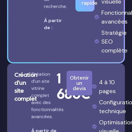
visuelle
rapide
recherche.
Fonctionnal
À partir
avancées
de :
Stratégie
SEO
complète
1
Création
Création
Obtenir
d’un site
4 à 10
d'un
un
680€
devis
vitrine
site
pages
complet
complet
Configurati
avec des
fonctionnalités
technique
avancées.
Optimisatio
visuelle
À partir de