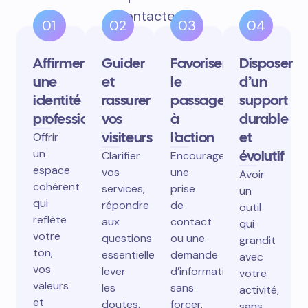
contactent.
01
02
03
04
Affirmer
Guider
Favoriser
Disposer
une
et
le
d’un
identité
rassurer
passage
support
professionnelle
vos
à
durable
visiteurs
l’action
et
Offrir
un
évolutif
Clarifier
Encourager
espace
vos
une
Avoir
cohérent
services,
prise
un
qui
répondre
de
outil
reflète
aux
contact
qui
votre
questions
ou une
grandit
ton,
essentielles,
demande
avec
vos
lever
d’information
votre
valeurs
les
sans
activité,
et
doutes.
forcer.
sans