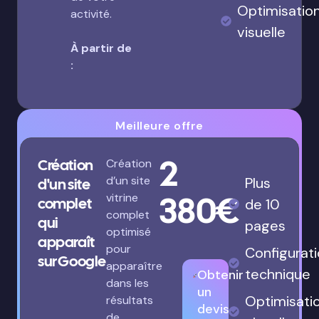
Optimisatio
activité.
visuelle
À partir de
:
Meilleure offre
2
Création
Création
d’un site
Plus
d'un site
380€
vitrine
complet
de 10
complet
qui
pages
optimisé
apparaît
pour
Configurat
sur Google
apparaître
technique
Obtenir
dans les
un
Optimisati
résultats
devis
de