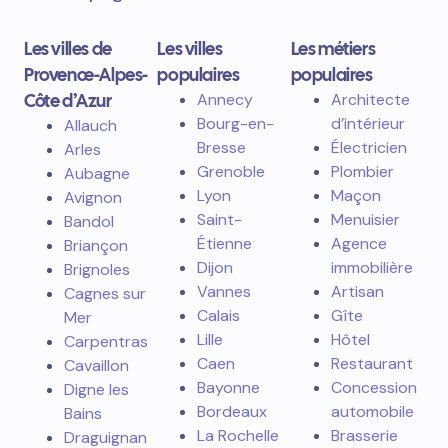
Les villes de
Les villes
Les métiers
Provence-Alpes-
populaires
populaires
Côte d’Azur
Annecy
Architecte
Bourg-en-
d’intérieur
Allauch
Bresse
Électricien
Arles
Grenoble
Plombier
Aubagne
Lyon
Maçon
Avignon
Saint-
Menuisier
Bandol
Étienne
Agence
Briançon
Dijon
immobilière
Brignoles
Vannes
Artisan
Cagnes sur
Calais
Gîte
Mer
Lille
Hôtel
Carpentras
Caen
Restaurant
Cavaillon
Bayonne
Concession
Digne les
Bordeaux
automobile
Bains
La Rochelle
Brasserie
Draguignan