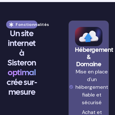
Fonctionnalités
Un site
internet
Hébergement
à
&
Sisteron
Domaine
optimal
Mise en place
d’un
crée sur-
hébergement
mesure
fiable et
sécurisé
Achat et