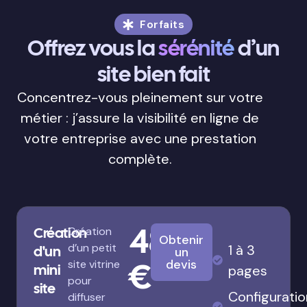
Forfaits
Offrez vous la
sérénité
d’un
site bien fait
Concentrez-vous pleinement sur votre
métier : j’assure la visibilité en ligne de
votre entreprise avec une prestation
complète.
480
Création
Création
Obtenir
d’un petit
1 à 3
d'un
un
€
devis
site vitrine
mini
pages
pour
site
Configuratio
diffuser