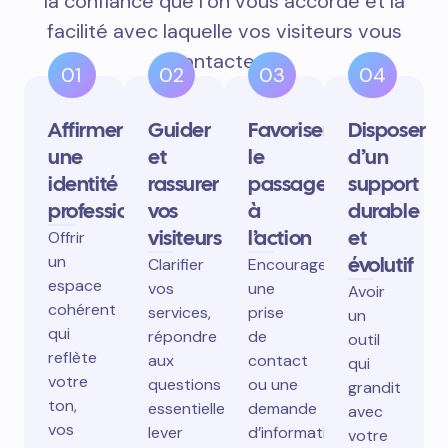
la confiance que l’on vous accorde et la
facilité avec laquelle vos visiteurs vous
contactent.
01
02
03
04
Affirmer
Guider
Favoriser
Disposer
une
et
le
d’un
identité
rassurer
passage
support
professionnelle
vos
à
durable
visiteurs
l’action
et
Offrir
un
évolutif
Clarifier
Encourager
espace
vos
une
Avoir
cohérent
services,
prise
un
qui
répondre
de
outil
reflète
aux
contact
qui
votre
questions
ou une
grandit
ton,
essentielles,
demande
avec
vos
lever
d’information
votre