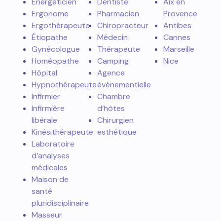
Énergéticien
Dentiste
Aix en
Ergonome
Pharmacien
Provence
Ergothérapeute
Chiropracteur
Antibes
Étiopathe
Médecin
Cannes
Gynécologue
Thérapeute
Marseille
Homéopathe
Camping
Nice
Hôpital
Agence
Hypnothérapeute
événementielle
Infirmier
Chambre
Infirmière
d’hôtes
libérale
Chirurgien
Kinésithérapeute
esthétique
Laboratoire
d’analyses
médicales
Maison de
santé
pluridisciplinaire
Masseur