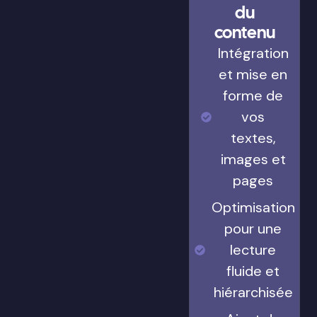
du
contenu
Intégration
et mise en
forme de
vos
textes,
images et
pages
Optimisation
pour une
lecture
fluide et
hiérarchisée