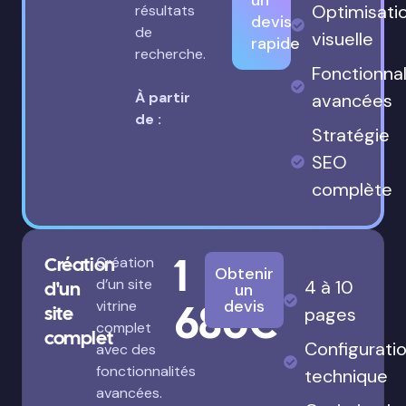
un
Optimisati
résultats
devis
de
visuelle
rapide
recherche.
Fonctionnal
À partir
avancées
de :
Stratégie
SEO
complète
1
Création
Création
Obtenir
d’un site
4 à 10
d'un
un
680€
devis
vitrine
site
pages
complet
complet
Configurati
avec des
fonctionnalités
technique
avancées.