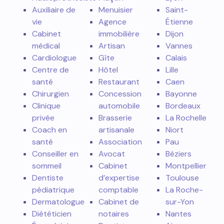
Auxiliaire de
Menuisier
Saint-
vie
Agence
Étienne
Cabinet
immobilière
Dijon
médical
Artisan
Vannes
Cardiologue
Gîte
Calais
Centre de
Hôtel
Lille
santé
Restaurant
Caen
Chirurgien
Concession
Bayonne
Clinique
automobile
Bordeaux
privée
Brasserie
La Rochelle
Coach en
artisanale
Niort
santé
Association
Pau
Conseiller en
Avocat
Béziers
sommeil
Cabinet
Montpellier
Dentiste
d’expertise
Toulouse
pédiatrique
comptable
La Roche-
Dermatologue
Cabinet de
sur-Yon
Diététicien
notaires
Nantes