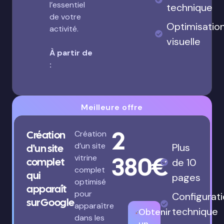
l’essentiel
technique
de votre
Optimisatio
activité.
visuelle
À partir de
:
Meilleure offre
2
Création
Création
d’un site
Plus
d'un site
380€
vitrine
complet
de 10
complet
qui
pages
optimisé
apparaît
pour
Configurat
sur Google
apparaître
technique
Obtenir
dans les