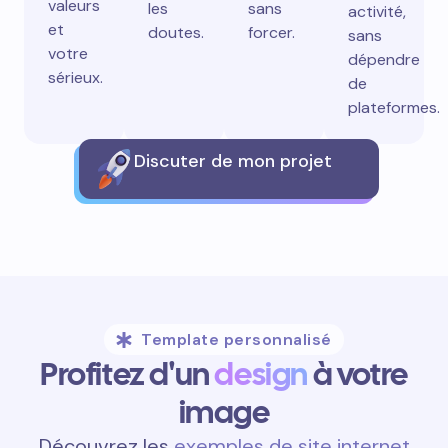
valeurs
les
sans
activité,
et
doutes.
forcer.
sans
votre
dépendre
sérieux.
de
plateformes.
Discuter de mon projet
Template personnalisé
Profitez d'un
design
à votre
image
Découvrez les
exemples de site internet