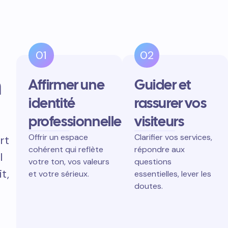
01
02
n
Affirmer une
Guider et
identité
rassurer vos
professionnelle
visiteurs
Offrir un espace
Clarifier vos services,
rt
cohérent qui reflète
répondre aux
l
votre ton, vos valeurs
questions
t,
et votre sérieux.
essentielles, lever les
doutes.