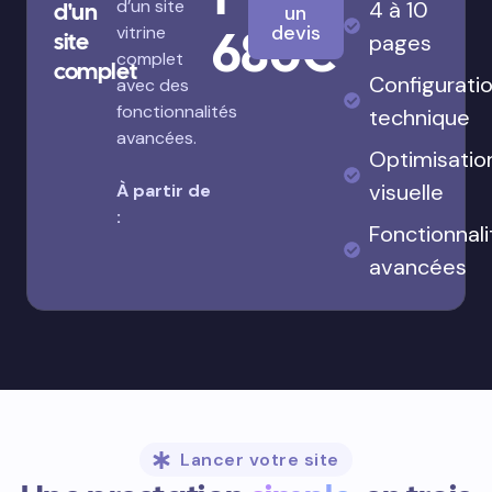
d’un site
4 à 10
d'un
un
680€
devis
vitrine
site
pages
complet
complet
Configurati
avec des
fonctionnalités
technique
avancées.
Optimisatio
visuelle
À partir de
:
Fonctionnali
avancées
Lancer votre site