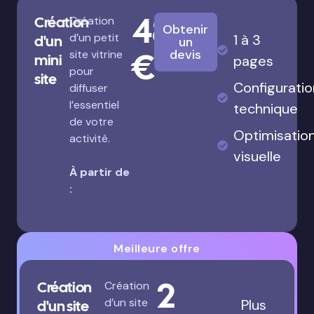
480
Création
Création
Obtenir
d’un petit
1 à 3
d'un
un
€
devis
site vitrine
mini
pages
pour
site
Configuratio
diffuser
l’essentiel
technique
de votre
Optimisatio
activité.
visuelle
À partir de
:
Meilleure offre
2
Création
Création
d’un site
Plus
d'un site