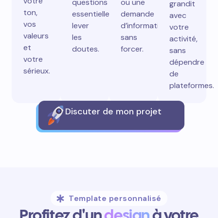
votre
questions
ou une
grandit
ton,
essentielles,
demande
avec
vos
lever
d’information
votre
valeurs
les
sans
activité,
et
doutes.
forcer.
sans
votre
dépendre
sérieux.
de
plateformes.
Discuter de mon projet
Template personnalisé
Profitez d'un
design
à votre