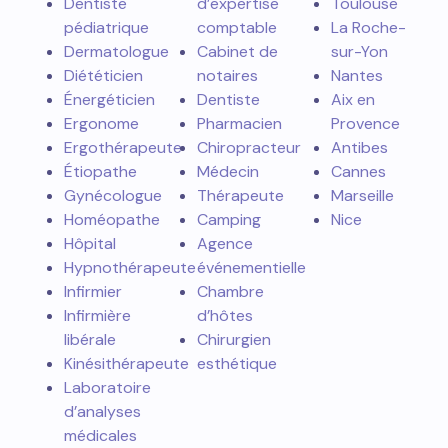
Dentiste
d’expertise
Toulouse
pédiatrique
comptable
La Roche-
Dermatologue
Cabinet de
sur-Yon
Diététicien
notaires
Nantes
Énergéticien
Dentiste
Aix en
Ergonome
Pharmacien
Provence
Ergothérapeute
Chiropracteur
Antibes
Étiopathe
Médecin
Cannes
Gynécologue
Thérapeute
Marseille
Homéopathe
Camping
Nice
Hôpital
Agence
Hypnothérapeute
événementielle
Infirmier
Chambre
Infirmière
d’hôtes
libérale
Chirurgien
Kinésithérapeute
esthétique
Laboratoire
d’analyses
médicales