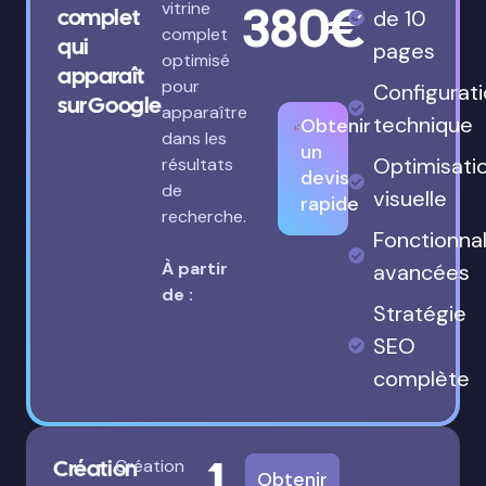
380€
vitrine
complet
de 10
complet
qui
pages
optimisé
apparaît
pour
Configurat
sur Google
apparaître
technique
Obtenir
dans les
un
Optimisati
résultats
devis
de
visuelle
rapide
recherche.
Fonctionnal
À partir
avancées
de :
Stratégie
SEO
complète
1
Création
Création
Obtenir