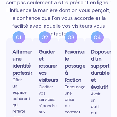
sert pas seulement à être présent en ligne :
il influence la manière dont on vous perçoit,
la confiance que l’on vous accorde et la
facilité avec laquelle vos visiteurs vous
contactent.
01
02
03
04
Affirmer
Guider
Favoriser
Disposer
une
et
le
d’un
identité
rassurer
passage
support
professionnelle
vos
à
durable
visiteurs
l’action
et
Offrir
un
évolutif
Clarifier
Encourager
espace
vos
une
Avoir
cohérent
services,
prise
un
qui
répondre
de
outil
reflète
aux
contact
qui