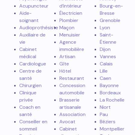
Acupuncteur
d’intérieur
Bourg-en-
Aide-
Électricien
Bresse
soignant
Plombier
Grenoble
Audioprothésiste
Maçon
Lyon
Auxiliaire de
Menuisier
Saint-
vie
Agence
Étienne
Cabinet
immobilière
Dijon
médical
Artisan
Vannes
Cardiologue
Gîte
Calais
Centre de
Hôtel
Lille
santé
Restaurant
Caen
Chirurgien
Concession
Bayonne
Clinique
automobile
Bordeaux
privée
Brasserie
La Rochelle
Coach en
artisanale
Niort
santé
Association
Pau
Conseiller en
Avocat
Béziers
sommeil
Cabinet
Montpellier