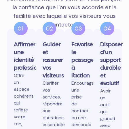
la confiance que l’on vous accorde et la
facilité avec laquelle vos visiteurs vous
contactent.
01
02
03
04
Affirmer
Guider
Favoriser
Disposer
une
et
le
d’un
identité
rassurer
passage
support
professionnelle
vos
à
durable
visiteurs
l’action
et
Offrir
un
évolutif
Clarifier
Encourager
espace
vos
une
Avoir
cohérent
services,
prise
un
qui
répondre
de
outil
reflète
aux
contact
qui
votre
questions
ou une
grandit
ton,
essentielles,
demande
avec