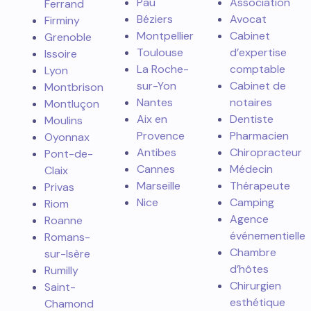
Pau
Association
Ferrand
Béziers
Avocat
Firminy
Montpellier
Cabinet
Grenoble
Toulouse
d’expertise
Issoire
La Roche-
comptable
Lyon
sur-Yon
Cabinet de
Montbrison
Nantes
notaires
Montluçon
Aix en
Dentiste
Moulins
Provence
Pharmacien
Oyonnax
Antibes
Chiropracteur
Pont-de-
Cannes
Médecin
Claix
Marseille
Thérapeute
Privas
Nice
Camping
Riom
Agence
Roanne
événementielle
Romans-
Chambre
sur-Isère
d’hôtes
Rumilly
Chirurgien
Saint-
esthétique
Chamond