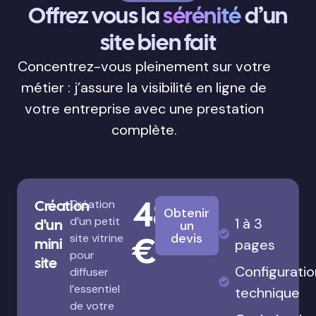
Offrez vous la
sérénité
d’un
site bien fait
Concentrez-vous pleinement sur votre
métier : j’assure la visibilité en ligne de
votre entreprise avec une prestation
complète.
480
Création
Création
Obtenir
d’un petit
1 à 3
d'un
un
€
devis
site vitrine
mini
pages
pour
site
Configuratio
diffuser
l’essentiel
technique
de votre