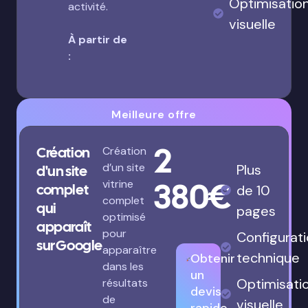
Optimisatio
activité.
visuelle
À partir de
:
Meilleure offre
2
Création
Création
d’un site
Plus
d'un site
380€
vitrine
complet
de 10
complet
qui
pages
optimisé
apparaît
pour
Configurat
sur Google
apparaître
technique
Obtenir
dans les
un
Optimisati
résultats
devis
de
visuelle