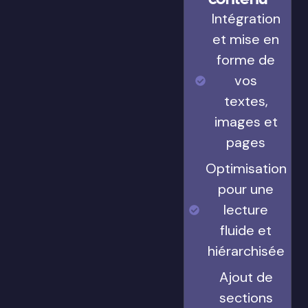
Intégration
et mise en
forme de
vos
textes,
images et
pages
Optimisation
pour une
lecture
fluide et
hiérarchisée
Ajout de
sections