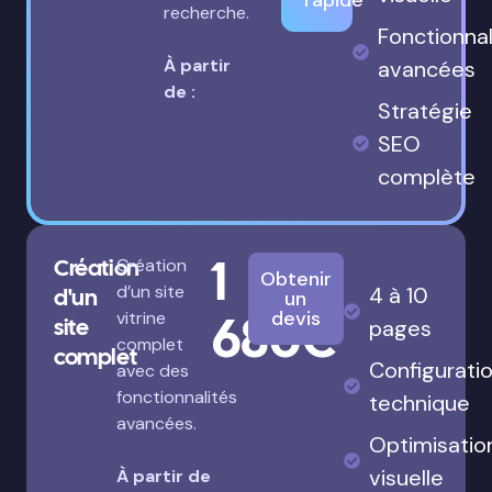
rapide
recherche.
Fonctionnal
À partir
avancées
de :
Stratégie
SEO
complète
1
Création
Création
Obtenir
d’un site
4 à 10
d'un
un
680€
devis
vitrine
site
pages
complet
complet
Configurati
avec des
fonctionnalités
technique
avancées.
Optimisatio
visuelle
À partir de