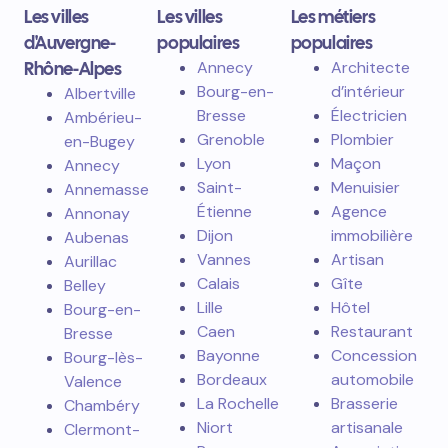
Les villes
Les villes
Les métiers
d'Auvergne-
populaires
populaires
Rhône-Alpes
Annecy
Architecte
Bourg-en-
d’intérieur
Albertville
Bresse
Électricien
Ambérieu-
Grenoble
Plombier
en-Bugey
Lyon
Maçon
Annecy
Saint-
Menuisier
Annemasse
Étienne
Agence
Annonay
Dijon
immobilière
Aubenas
Vannes
Artisan
Aurillac
Calais
Gîte
Belley
Lille
Hôtel
Bourg-en-
Caen
Restaurant
Bresse
Bayonne
Concession
Bourg-lès-
Bordeaux
automobile
Valence
La Rochelle
Brasserie
Chambéry
Niort
artisanale
Clermont-