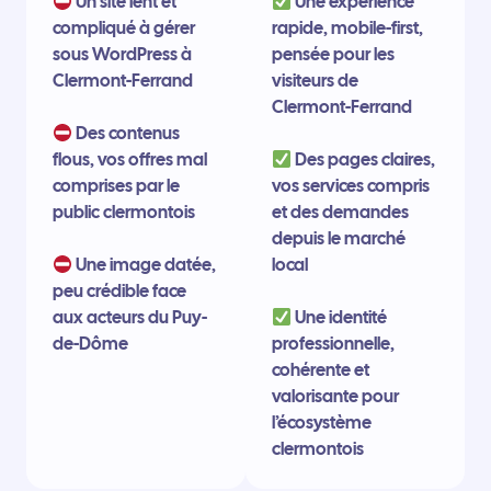
Un site lent et
Une expérience
compliqué à gérer
rapide, mobile-first,
sous WordPress à
pensée pour les
Clermont-Ferrand
visiteurs de
Clermont-Ferrand
Des contenus
flous, vos offres mal
Des pages claires,
comprises par le
vos services compris
public clermontois
et des demandes
depuis le marché
Une image datée,
local
peu crédible face
aux acteurs du Puy-
Une identité
de-Dôme
professionnelle,
cohérente et
valorisante pour
l’écosystème
clermontois