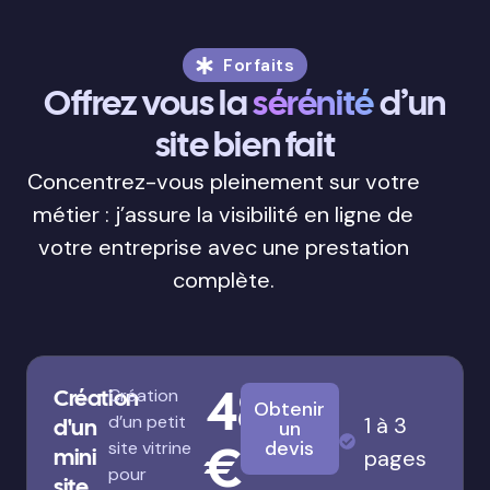
Forfaits
Offrez vous la
sérénité
d’un
site bien fait
Concentrez-vous pleinement sur votre
métier : j’assure la visibilité en ligne de
votre entreprise avec une prestation
complète.
480
Création
Création
Obtenir
d’un petit
1 à 3
d'un
un
€
devis
site vitrine
mini
pages
pour
site