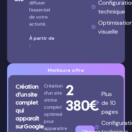
Configuratio
diffuser
l’essentiel
technique
de votre
Optimisatio
activité.
visuelle
À partir de
:
Meilleure offre
2
Création
Création
d’un site
Plus
d'un site
380€
vitrine
complet
de 10
complet
qui
pages
optimisé
apparaît
pour
Configurat
sur Google
apparaître
technique