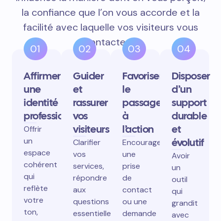
la confiance que l’on vous accorde et la
facilité avec laquelle vos visiteurs vous
contactent.
01
02
03
04
Affirmer
Guider
Favoriser
Disposer
une
et
le
d’un
identité
rassurer
passage
support
professionnelle
vos
à
durable
visiteurs
l’action
et
Offrir
un
évolutif
Clarifier
Encourager
espace
vos
une
Avoir
cohérent
services,
prise
un
qui
répondre
de
outil
reflète
aux
contact
qui
votre
questions
ou une
grandit
ton,
essentielles,
demande
avec