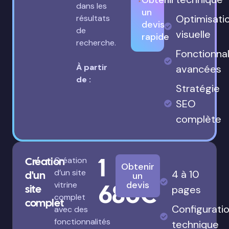
Obtenir
dans les
un
Optimisati
résultats
devis
de
visuelle
rapide
recherche.
Fonctionnal
À partir
avancées
de :
Stratégie
SEO
complète
1
Création
Création
Obtenir
d’un site
4 à 10
d'un
un
680€
devis
vitrine
site
pages
complet
complet
Configurati
avec des
fonctionnalités
technique