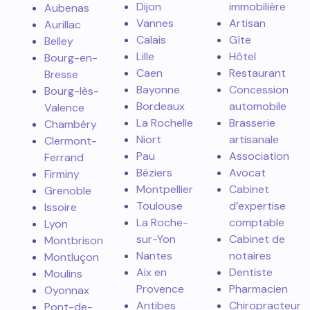
Dijon
immobilière
Aubenas
Vannes
Artisan
Aurillac
Calais
Gîte
Belley
Lille
Hôtel
Bourg-en-
Caen
Restaurant
Bresse
Bayonne
Concession
Bourg-lès-
Bordeaux
automobile
Valence
La Rochelle
Brasserie
Chambéry
Niort
artisanale
Clermont-
Pau
Association
Ferrand
Béziers
Avocat
Firminy
Montpellier
Cabinet
Grenoble
Toulouse
d’expertise
Issoire
La Roche-
comptable
Lyon
sur-Yon
Cabinet de
Montbrison
Nantes
notaires
Montluçon
Aix en
Dentiste
Moulins
Provence
Pharmacien
Oyonnax
Antibes
Chiropracteur
Pont-de-