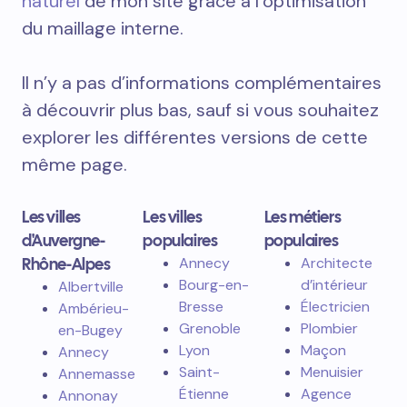
naturel
de mon site grâce à l’optimisation
du maillage interne.
Il n’y a pas d’informations complémentaires
à découvrir plus bas, sauf si vous souhaitez
explorer les différentes versions de cette
même page.
Les villes
Les villes
Les métiers
d'Auvergne-
populaires
populaires
Rhône-Alpes
Annecy
Architecte
Bourg-en-
d’intérieur
Albertville
Bresse
Électricien
Ambérieu-
Grenoble
Plombier
en-Bugey
Lyon
Maçon
Annecy
Saint-
Menuisier
Annemasse
Étienne
Agence
Annonay