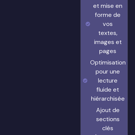
et mise en
forme de
vos
textes,
images et
pages
Optimisation
pour une
lecture
fluide et
hiérarchisée
Ajout de
sections
clés