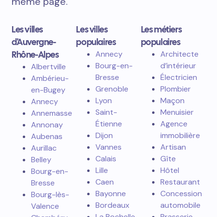
même page.
Les villes
Les villes
Les métiers
d'Auvergne-
populaires
populaires
Rhône-Alpes
Annecy
Architecte
Bourg-en-
d’intérieur
Albertville
Bresse
Électricien
Ambérieu-
Grenoble
Plombier
en-Bugey
Lyon
Maçon
Annecy
Saint-
Menuisier
Annemasse
Étienne
Agence
Annonay
Dijon
immobilière
Aubenas
Vannes
Artisan
Aurillac
Calais
Gîte
Belley
Lille
Hôtel
Bourg-en-
Caen
Restaurant
Bresse
Bayonne
Concession
Bourg-lès-
Bordeaux
automobile
Valence
La Rochelle
Brasserie