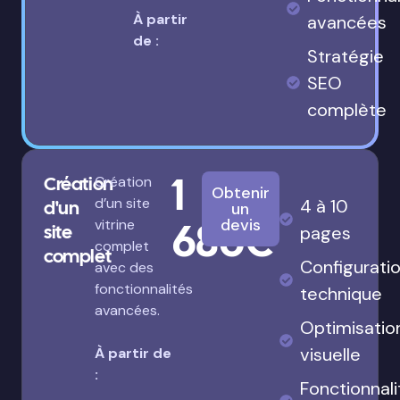
À partir
avancées
de :
Stratégie
SEO
complète
1
Création
Création
Obtenir
d’un site
4 à 10
d'un
un
680€
devis
vitrine
site
pages
complet
complet
Configurati
avec des
fonctionnalités
technique
avancées.
Optimisatio
visuelle
À partir de
:
Fonctionnali