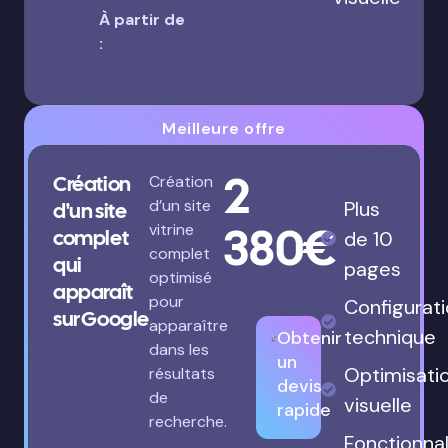
À partir de
:
Meilleure offre
2
Création
Création
d’un site
Plus
d'un site
380€
vitrine
complet
de 10
complet
qui
pages
optimisé
apparaît
pour
Configurat
sur Google
apparaître
technique
Obtenir
dans les
un
Optimisati
résultats
devis
de
visuelle
rapide
recherche.
Fonctionnal