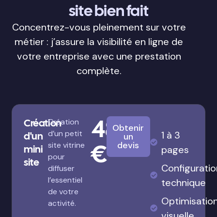
site bien fait
Concentrez-vous pleinement sur votre
métier : j’assure la visibilité en ligne de
votre entreprise avec une prestation
complète.
480
Création
Création
Obtenir
d’un petit
1 à 3
d'un
un
€
devis
site vitrine
mini
pages
pour
site
Configuratio
diffuser
l’essentiel
technique
de votre
Optimisatio
activité.
visuelle