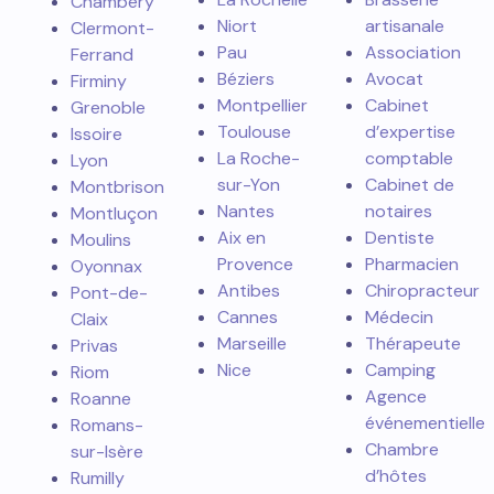
Chambéry
Niort
artisanale
Clermont-
Pau
Association
Ferrand
Béziers
Avocat
Firminy
Montpellier
Cabinet
Grenoble
Toulouse
d’expertise
Issoire
La Roche-
comptable
Lyon
sur-Yon
Cabinet de
Montbrison
Nantes
notaires
Montluçon
Aix en
Dentiste
Moulins
Provence
Pharmacien
Oyonnax
Antibes
Chiropracteur
Pont-de-
Cannes
Médecin
Claix
Marseille
Thérapeute
Privas
Nice
Camping
Riom
Agence
Roanne
événementielle
Romans-
Chambre
sur-Isère
d’hôtes
Rumilly