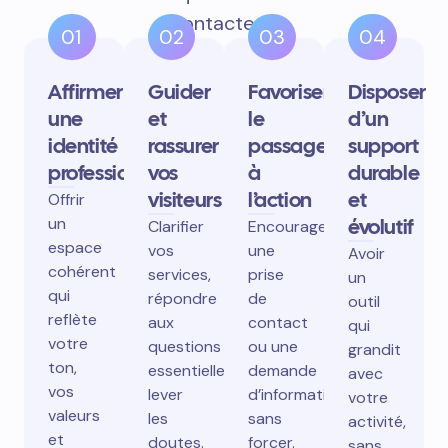
contactent.
01
02
03
04
Affirmer
Guider
Favoriser
Disposer
une
et
le
d’un
identité
rassurer
passage
support
professionnelle
vos
à
durable
visiteurs
l’action
et
Offrir
un
évolutif
Clarifier
Encourager
espace
vos
une
Avoir
cohérent
services,
prise
un
qui
répondre
de
outil
reflète
aux
contact
qui
votre
questions
ou une
grandit
ton,
essentielles,
demande
avec
vos
lever
d’information
votre
valeurs
les
sans
activité,
et
doutes.
forcer.
sans