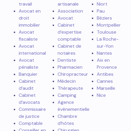
travail
artisanale
Niort
Avocat en
Association
Pau
droit
Avocat
Béziers
immobilier
Cabinet
Montpellier
Avocat
d’expertise
Toulouse
fiscaliste
comptable
La Roche-
Avocat
Cabinet de
sur-Yon
international
notaires
Nantes
Avocat
Dentiste
Aix en
pénaliste
Pharmacien
Provence
Banquier
Chiropracteur
Antibes
Cabinet
Médecin
Cannes
d’audit
Thérapeute
Marseille
Cabinet
Camping
Nice
d’avocats
Agence
Commissaire
événementielle
de justice
Chambre
Comptable
d’hôtes
Conseiller en
Chirurgien