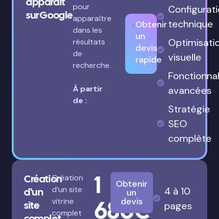
apparaît
pour
Configurat
sur Google
apparaître
technique
Obtenir
dans les
un
Optimisati
résultats
devis
de
visuelle
rapide
recherche.
Fonctionnal
À partir
avancées
de :
Stratégie
SEO
complète
1
Création
Création
Obtenir
d’un site
4 à 10
d'un
un
680€
devis
vitrine
site
pages
complet
complet