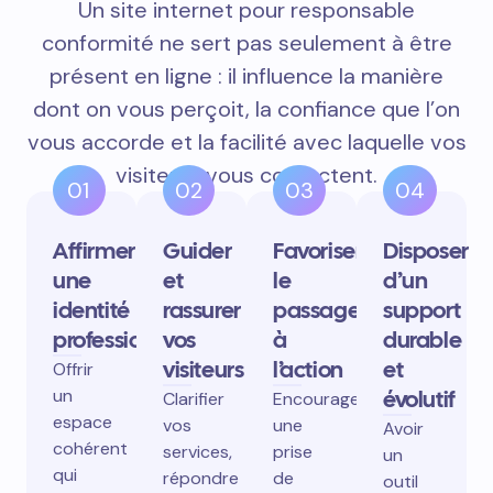
Un site internet pour responsable
conformité ne sert pas seulement à être
présent en ligne : il influence la manière
dont on vous perçoit, la confiance que l’on
vous accorde et la facilité avec laquelle vos
visiteurs vous contactent.
01
02
03
04
Affirmer
Guider
Favoriser
Disposer
une
et
le
d’un
identité
rassurer
passage
support
professionnelle
vos
à
durable
visiteurs
l’action
et
Offrir
un
évolutif
Clarifier
Encourager
espace
vos
une
Avoir
cohérent
services,
prise
un
qui
répondre
de
outil