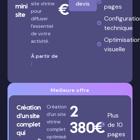
€
devis
site vitrine
mini
pages
pour
site
Configuratio
diffuser
l’essentiel
technique
de votre
Optimisatio
activité.
visuelle
À partir de
:
Meilleure offre
2
Création
Création
d’un site
Plus
d'un site
380€
vitrine
complet
de 10
complet
qui
pages
optimisé