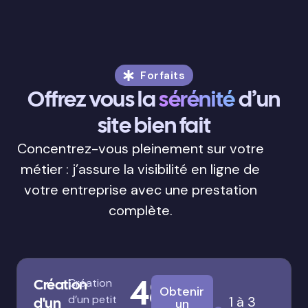
Forfaits
Offrez vous la
sérénité
d’un
site bien fait
Concentrez-vous pleinement sur votre
métier : j’assure la visibilité en ligne de
votre entreprise avec une prestation
complète.
480
Création
Création
Obtenir
d’un petit
1 à 3
d'un
un