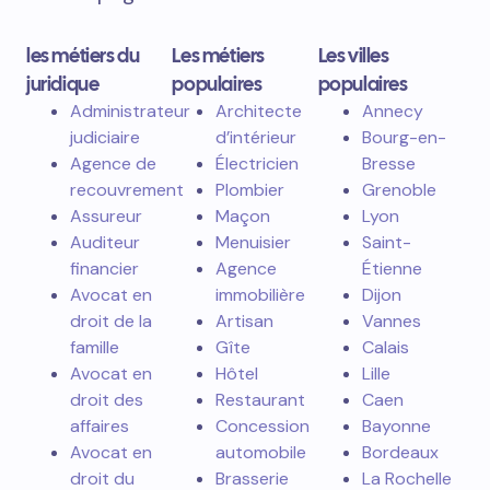
les métiers du
Les métiers
Les villes
juridique
populaires
populaires
Administrateur
Architecte
Annecy
judiciaire
d’intérieur
Bourg-en-
Agence de
Électricien
Bresse
recouvrement
Plombier
Grenoble
Assureur
Maçon
Lyon
Auditeur
Menuisier
Saint-
financier
Agence
Étienne
Avocat en
immobilière
Dijon
droit de la
Artisan
Vannes
famille
Gîte
Calais
Avocat en
Hôtel
Lille
droit des
Restaurant
Caen
affaires
Concession
Bayonne
Avocat en
automobile
Bordeaux
droit du
Brasserie
La Rochelle