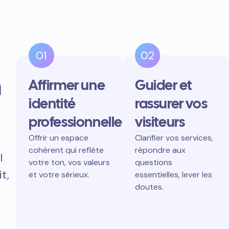
01
02
n
Affirmer une
Guider et
identité
rassurer vos
professionnelle
visiteurs
Offrir un espace
Clarifier vos services,
cohérent qui reflète
répondre aux
l
votre ton, vos valeurs
questions
t,
et votre sérieux.
essentielles, lever les
doutes.