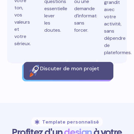
votre
questions
ou une
grandit
ton,
essentielles,
demande
avec
vos
lever
d’information
votre
valeurs
les
sans
activité,
et
doutes.
forcer.
sans
votre
dépendre
sérieux.
de
plateformes.
Discuter de mon projet
Template personnalisé
Profitez d'un
design
à votre