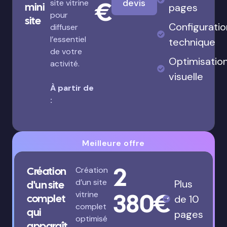
€
devis
site vitrine
mini
pages
pour
site
Configuratio
diffuser
l’essentiel
technique
de votre
Optimisatio
activité.
visuelle
À partir de
:
Meilleure offre
2
Création
Création
d’un site
Plus
d'un site
380€
vitrine
complet
de 10
complet
qui
pages
optimisé
apparaît