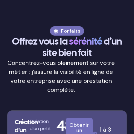
Forfaits
Offrez vous la
sérénité
d’un
site bien fait
Concentrez-vous pleinement sur votre
métier : j’assure la visibilité en ligne de
votre entreprise avec une prestation
complète.
480
Création
Création
Obtenir
d’un petit
1 à 3
d'un
un