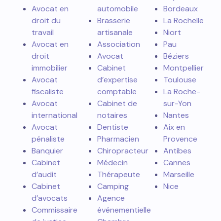
Avocat en
automobile
Bordeaux
droit du
Brasserie
La Rochelle
travail
artisanale
Niort
Avocat en
Association
Pau
droit
Avocat
Béziers
immobilier
Cabinet
Montpellier
Avocat
d’expertise
Toulouse
fiscaliste
comptable
La Roche-
Avocat
Cabinet de
sur-Yon
international
notaires
Nantes
Avocat
Dentiste
Aix en
pénaliste
Pharmacien
Provence
Banquier
Chiropracteur
Antibes
Cabinet
Médecin
Cannes
d’audit
Thérapeute
Marseille
Cabinet
Camping
Nice
d’avocats
Agence
Commissaire
événementielle