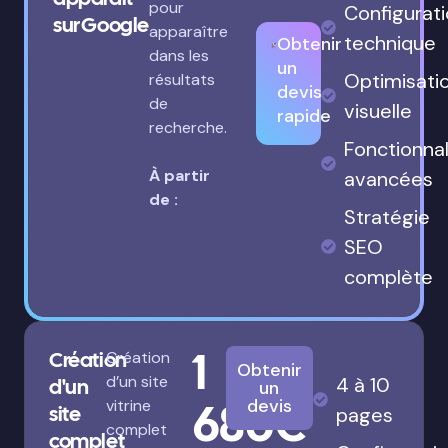
pour
Configurat
sur Google
apparaître
technique
Obtenir
dans les
un
Optimisati
résultats
devis
de
visuelle
rapide
recherche.
Fonctionnal
À partir
avancées
de :
Stratégie
SEO
complète
1
Création
Création
Obtenir
d’un site
4 à 10
d'un
un
680€
devis
vitrine
site
pages
complet
complet