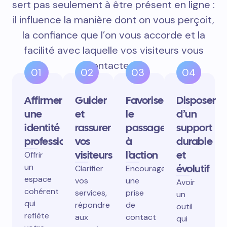
sert pas seulement à être présent en ligne :
il influence la manière dont on vous perçoit,
la confiance que l’on vous accorde et la
facilité avec laquelle vos visiteurs vous
contactent.
01
02
03
04
Affirmer
Guider
Favoriser
Disposer
une
et
le
d’un
identité
rassurer
passage
support
professionnelle
vos
à
durable
visiteurs
l’action
et
Offrir
un
évolutif
Clarifier
Encourager
espace
vos
une
Avoir
cohérent
services,
prise
un
qui
répondre
de
outil
reflète
aux
contact
qui