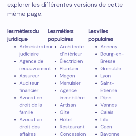
explorer les différentes versions de cette
même page.
les métiers du
Les métiers
Les villes
juridique
populaires
populaires
Administrateur
Architecte
Annecy
judiciaire
d’intérieur
Bourg-en-
Agence de
Électricien
Bresse
recouvrement
Plombier
Grenoble
Assureur
Maçon
Lyon
Auditeur
Menuisier
Saint-
financier
Agence
Étienne
Avocat en
immobilière
Dijon
droit de la
Artisan
Vannes
famille
Gîte
Calais
Avocat en
Hôtel
Lille
droit des
Restaurant
Caen
affaires
Concession
Bayonne