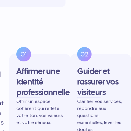
01
02
n
Affirmer une
Guider et
identité
rassurer vos
professionnelle
visiteurs
Offrir un espace
Clarifier vos services,
nt
cohérent qui reflète
répondre aux
n
votre ton, vos valeurs
questions
us
et votre sérieux.
essentielles, lever les
doutes.