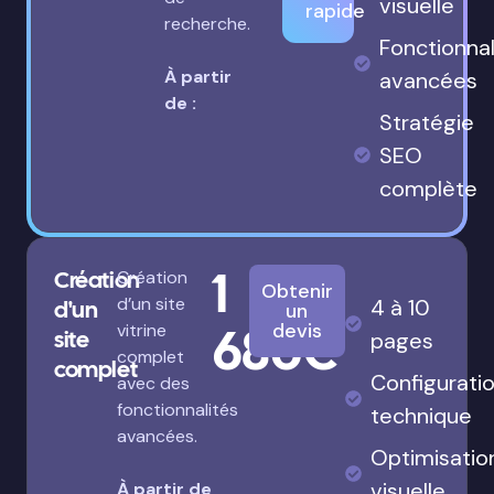
visuelle
rapide
recherche.
Fonctionnal
À partir
avancées
de :
Stratégie
SEO
complète
1
Création
Création
Obtenir
d’un site
4 à 10
d'un
un
680€
devis
vitrine
site
pages
complet
complet
Configurati
avec des
fonctionnalités
technique
avancées.
Optimisatio
visuelle
À partir de