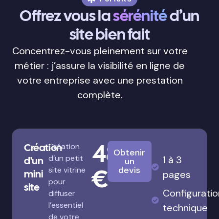
Offrez vous la
sérénité
d’un
site bien fait
Concentrez-vous pleinement sur votre
métier : j’assure la visibilité en ligne de
votre entreprise avec une prestation
complète.
480
Création
Création
Obtenir
d’un petit
1 à 3
d'un
un
€
devis
site vitrine
mini
pages
pour
site
Configuratio
diffuser
l’essentiel
technique
de votre