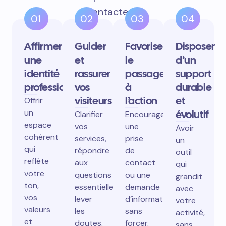
contactent.
01
02
03
04
Affirmer
Guider
Favoriser
Disposer
une
et
le
d’un
identité
rassurer
passage
support
professionnelle
vos
à
durable
visiteurs
l’action
et
Offrir
un
évolutif
Clarifier
Encourager
espace
vos
une
Avoir
cohérent
services,
prise
un
qui
répondre
de
outil
reflète
aux
contact
qui
votre
questions
ou une
grandit
ton,
essentielles,
demande
avec
vos
lever
d’information
votre
valeurs
les
sans
activité,
et
doutes.
forcer.
sans