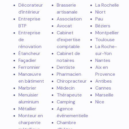
Décorateur
Brasserie
La Rochelle
d’intérieur
artisanale
Niort
Entreprise
Association
Pau
BTP
Avocat
Béziers
Entreprise
Cabinet
Montpellier
de
d’expertise
Toulouse
rénovation
comptable
La Roche-
Étancheur
Cabinet de
sur-Yon
Façadier
notaires
Nantes
Ferronnier
Dentiste
Aix en
Manœuvre
Pharmacien
Provence
en bâtiment
Chiropracteur
Antibes
Marbrier
Médecin
Cannes
Menuisier
Thérapeute
Marseille
aluminium
Camping
Nice
Métallier
Agence
Monteur en
événementielle
charpente
Chambre