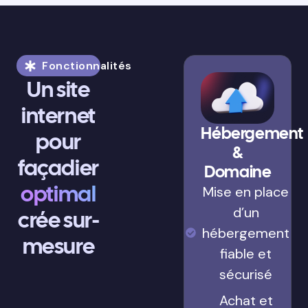
Fonctionnalités
Un site
internet
Hébergement
pour
&
façadier
Domaine
optimal
Mise en place
d’un
crée sur-
hébergement
mesure
fiable et
sécurisé
Achat et