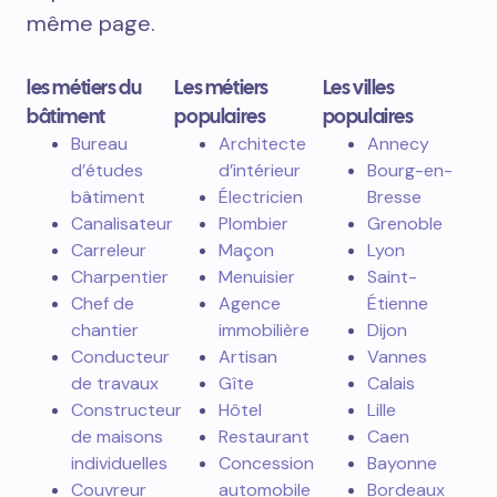
même page.
les métiers du
Les métiers
Les villes
bâtiment
populaires
populaires
Bureau
Architecte
Annecy
d’études
d’intérieur
Bourg-en-
bâtiment
Électricien
Bresse
Canalisateur
Plombier
Grenoble
Carreleur
Maçon
Lyon
Charpentier
Menuisier
Saint-
Chef de
Agence
Étienne
chantier
immobilière
Dijon
Conducteur
Artisan
Vannes
de travaux
Gîte
Calais
Constructeur
Hôtel
Lille
de maisons
Restaurant
Caen
individuelles
Concession
Bayonne
Couvreur
automobile
Bordeaux