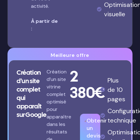
Optimisatio
activité.
visuelle
À partir de
:
Meilleure offre
2
Création
Création
d’un site
Plus
d'un site
380€
vitrine
complet
de 10
complet
qui
pages
optimisé
apparaît
pour
Configurat
sur Google
apparaître
technique
Obtenir
dans les
un
Optimisati
résultats
devis
de