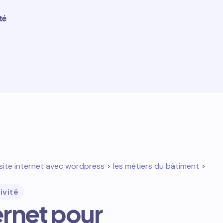
té
site internet avec wordpress
>
les métiers du bâtiment
>
ivité
ternet pour