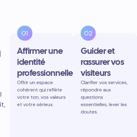
01
02
n
Affirmer une
Guider et
identité
rassurer vos
professionnelle
visiteurs
Offrir un espace
Clarifier vos services,
cohérent qui reflète
répondre aux
l
votre ton, vos valeurs
questions
t,
et votre sérieux.
essentielles, lever les
doutes.