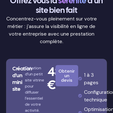
Offrez vous la
sérénité
d’un
site bien fait
Concentrez-vous pleinement sur votre
métier : j’assure la visibilité en ligne de
votre entreprise avec une prestation
complète.
480
Création
Création
Obtenir
d’un petit
1 à 3
d'un
un
€
devis
site vitrine
mini
pages
pour
site
Configuratio
diffuser
l’essentiel
technique
de votre
Optimisatio
activité.