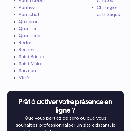
Pont l’Abbé
d’hôtes
Pontivy
Chirurgien
Pornichet
esthétique
Quiberon
Quimper
Quimperlé
Redon
Rennes
Saint Brieuc
Saint Malo
Sarzeau
Vitré
Prêt à activer votre présence en
ligne ?
Que vous partiez de zéro ou que vous
souhaitiez professionnaliser un site existant, je