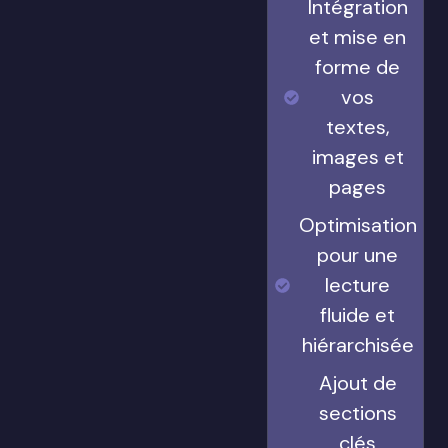
Intégration
et mise en
forme de
vos
textes,
images et
pages
Optimisation
pour une
lecture
fluide et
hiérarchisée
Ajout de
sections
clés