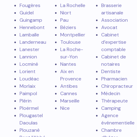
Fougères
La Rochelle
Brasserie
Guidel
Niort
artisanale
Guingamp
Pau
Association
Hennebont
Béziers
Avocat
Lamballe
Montpellier
Cabinet
Landerneau
Toulouse
d’expertise
Lanester
La Roche-
comptable
Lannion
sur-Yon
Cabinet de
Locminé
Nantes
notaires
Lorient
Aix en
Dentiste
Loudéac
Provence
Pharmacien
Morlaix
Antibes
Chiropracteur
Paimpol
Cannes
Médecin
Plérin
Marseille
Thérapeute
Ploërmel
Nice
Camping
Plougastel
Agence
Daoulas
événementielle
Plouzané
Chambre