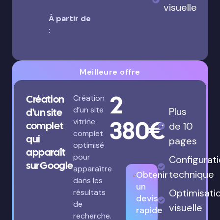
visuelle
À partir de
:
Meilleure offre
2
Création
Création
d’un site
Plus
d'un site
380€
vitrine
complet
de 10
complet
qui
pages
optimisé
apparaît
pour
Configurat
sur Google
apparaître
technique
Obtenir
dans les
un
Optimisati
résultats
devis
de
visuelle
rapide
recherche.