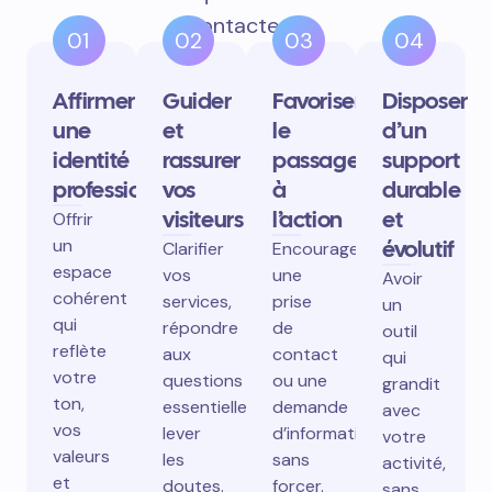
contactent.
01
02
03
04
Affirmer
Guider
Favoriser
Disposer
une
et
le
d’un
identité
rassurer
passage
support
professionnelle
vos
à
durable
visiteurs
l’action
et
Offrir
un
évolutif
Clarifier
Encourager
espace
vos
une
Avoir
cohérent
services,
prise
un
qui
répondre
de
outil
reflète
aux
contact
qui
votre
questions
ou une
grandit
ton,
essentielles,
demande
avec
vos
lever
d’information
votre
valeurs
les
sans
activité,
et
doutes.
forcer.
sans