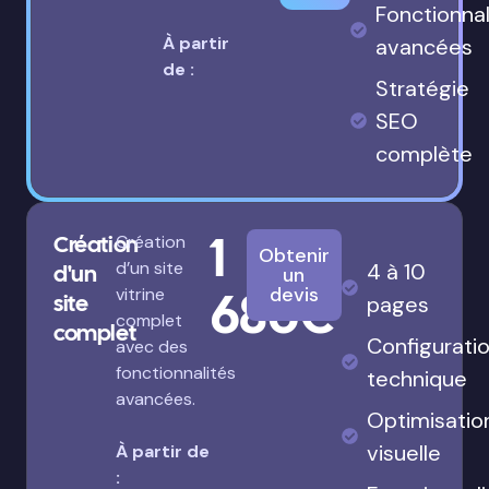
Fonctionnal
À partir
avancées
de :
Stratégie
SEO
complète
1
Création
Création
Obtenir
d’un site
4 à 10
d'un
un
680€
devis
vitrine
site
pages
complet
complet
Configurati
avec des
fonctionnalités
technique
avancées.
Optimisatio
visuelle
À partir de
: