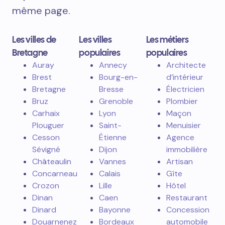
même page.
Les villes de
Les villes
Les métiers
Bretagne
populaires
populaires
Auray
Annecy
Architecte
Brest
Bourg-en-
d’intérieur
Bretagne
Bresse
Électricien
Bruz
Grenoble
Plombier
Carhaix
Lyon
Maçon
Plouguer
Saint-
Menuisier
Cesson
Étienne
Agence
Sévigné
Dijon
immobilière
Châteaulin
Vannes
Artisan
Concarneau
Calais
Gîte
Crozon
Lille
Hôtel
Dinan
Caen
Restaurant
Dinard
Bayonne
Concession
Douarnenez
Bordeaux
automobile